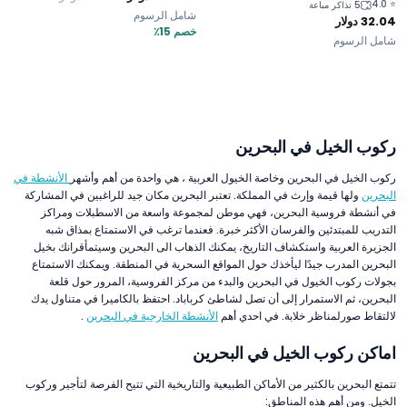
4.0
⭐
5 تذاكر مباعة
شامل الرسوم
32.04
دولار
خصم 15٪
شامل الرسوم
ركوب الخيل في البحرين
ركوب الخيل في البحرين وخاصة الخيول العربية ، هي واحدة من أهم وأشهر
الأنشطة في
البحرين
ولها قيمة وإرث في المملكة. تعتبر البحرين مكان جيد للراغبين في المشاركة
في أنشطة فروسية البحرين، فهي موطن لمجموعة واسعة من الاسطبلات ومراكز
التدريب للمبتدئين والفرسان الأكثر خبرة. فعندما ترغب في الاستمتاع بمذاق شبه
الجزيرة العربية واستكشاف التاريخ، يمكنك الذهاب الى البحرين وسيتمأقرانك بخيل
البحرين المدرب جيدًا ليأخذك حول المواقع السحرية في المنطقة. ويمكنك الاستمتاع
بجولات ركوب الخيول في البحرين والبدء من مركز الفروسية، المرور حول قلعة
البحرين، ثم الاستمرار إلى أن تصل لشاطئ كرباباد. احتفظ بالكاميرا في متناول يدك
لالتقاط صورلمناظر خلابة. في احدي أهم
الأنشطة الخارجية في البحرين
.
اماكن ركوب الخيل في البحرين
تتمتع البحرين بالكثير من الأماكن الطبيعية والتاريخية التي تتيح الفرصة لتأجير وركوب
الخيل. ومن أهم هذه المناطق: