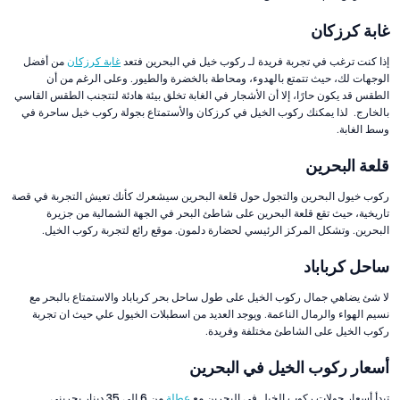
غابة كرزكان
إذا كنت ترغب في تجربة فريدة لـ ركوب خيل في البحرين فتعد
غابة كرزكان
من أفضل
الوجهات لك، حيث تتمتع بالهدوء، ومحاطة بالخضرة والطيور. وعلى الرغم من أن
الطقس قد يكون حارًا، إلا أن الأشجار في الغابة تخلق بيئة هادئة لتتجنب الطقس القاسي
بالخارج. لذا يمكنك ركوب الخيل في كرزكان والأستمتاع بجولة ركوب خيل ساحرة في
وسط الغابة.
قلعة البحرين
ركوب خيول البحرين والتجول حول قلعة البحرين سيشعرك كأنك تعيش التجربة في قصة
تاريخية، حيث تقع قلعة البحرين على شاطئ البحر في الجهة الشمالية من جزيرة
البحرين. وتشكل المركز الرئيسي لحضارة دلمون. موقع رائع لتجربة ركوب الخيل.
ساحل كرباباد
لا شئ يضاهي جمال ركوب الخيل على طول ساحل بحر كرباباد والاستمتاع بالبحر مع
نسيم الهواء والرمال الناعمة. ويوجد العديد من اسطبلات الخيول علي حيث ان تجربة
ركوب الخيل على الشاطئ مختلفة وفريدة.
أسعار ركوب الخيل في البحرين
تبدأ أسعار جولات ركوب الخيل في البحرين مع
عطلة
من 6 الي 35 دينار بحريني.