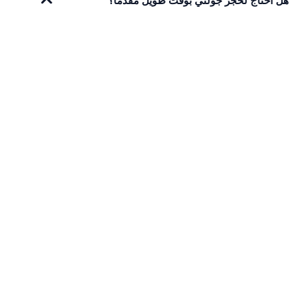
هل أحتاج لحجز جولتي بوقت طويل مقدماً؟