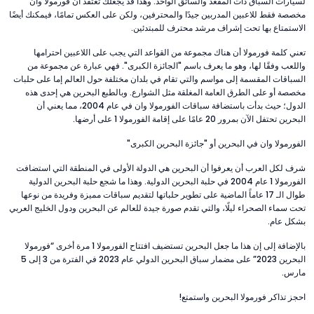
لسيارات السباق ذات المقعد والسائق الواحد. وهذا قد يجعلك تعتقد أن فورمولا وان
مخصصة فقط للاعبين المدربين جيدًا والمحترفين، ولكن على العكس تمامًا، فيمكنك أيضًا
الاستمتاع بها تحت إشراف مرشد محترف للمبتدئين.
تعني كلمة فورمولا أن هناك مجموعة من القواعد التي يجب على اللاعبين احترامها
واللعب وفقًا لها، وهو ما يعرف باسم "الجائزة الكبرى". فهي عبارة عن مجموعة من
السباقات المقسمة إلى مواسم والتي تقام في بلدان مختلفة حول العالم إما على حلبات
مخصصة أو على الطرق العامة المغلقة مثل الشوارع. وبالطبع البحرين هي إحدى هذه
الدول؛ حيث بدأت باستضافة سباقات الفورمولا وان في عام 2004، مما يعني أن
البحرين تحتفل الآن بمرور 20 عامًا على إقامة الفورمولا 1 على أرضها.
الفورمولا وان في البحرين أو "جائزة البحرين الكبرى"
شرف لكل العرب أن يعرفوا أن البحرين هي الدولة الأولى في المنطقة التي استضافت
الفورمولا 1 عام 2004 في حلبة البحرين الدولية. وهذا ما شجع حلبة البحرين الدولية
طوال الـ 17 عاماً الماضية على تطوير حلباتها لتقديم سباقات مميزة وفريدة من نوعها
تحت سماء الصحراء ليلًا، والتي تقدم صورة جيدة للعالم عن البحرين ودول الخليج العربي
بشكل عام.
بالإضافة إلى إن هذا ما جعل البحرين تستضيف افتتاح الفورمولا 1 مرة أخرى “فورمولا
البحرين 2023” على مضمار سباق البحرين الدولي عام 2023 في الفترة من 3 إلى 5
مارس.
احجز تذاكر فورمولا البحرين واستمتع!