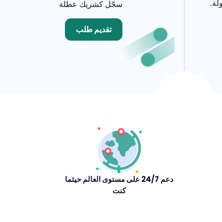
لة.
سجّل كشريك عطلة
تقديم طلب
دعم 24/7 على مستوى العالم حيثما
كنت