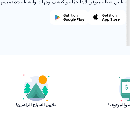
تطبيق عطلة متوفر الآن! حمّله واكتشف وجهات وأنشطة جديدة بسهو
ملايين السياح الراضين!
نة والموثوقة!