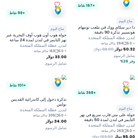
+167 نقاط
+99 نقاط
متاح اليوم
ذا دير سكاي ووك في ملعب توتنهام
متاح اليوم
هوتسبير تذكرة 90 دقيقة
جولة هوب أون هوب أوف البحرية عبر
لندن, عطلة المملكة المتحدة
نهر التايمز في لندن لمدة 24 ساعة
5.0
⭐
294 تذاكر مباعة
لندن, عطلة المملكة المتحدة
50.32
دولار
68.00
دولار
5.0
⭐
163 تذاكر مباعة
شامل الرسوم
33.00
دولار
وفر 26%
شامل الرسوم
+101 نقاط
+368 نقاط
تذكرة دخول إلى كاتدرائية القديس
بولس
متاح اليوم
لندن, عطلة المملكة المتحدة
جولة على متن قارب سريع في نهر
5.0
⭐
205 تذاكر مباعة
التايمز في لندن لمدة 50 دقيقة
34.00
دولار
لندن, عطلة المملكة المتحدة
شامل الرسوم
5.0
⭐
263 تذاكر مباعة
95.00
دولار
123.00
دولار