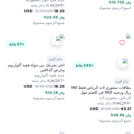
%
4.8
⭐
12.4K تذاكر مباعة
 الرسوم مشمولة
USD
21.33
USD
16.20
وفر 24.05%
جميع الرسوم مشمولة
+57 نقاط
متاح اليوم
اختر تجربتك بين جولة فقيه أكواريوم
+243 نقاط
وعرض الدلافين
جدة, فقية أكواريوم
4.7
⭐
4.2K تذاكر مباعة
ح اليوم
USD
18.90
USD
16.20
بطاقات سفوري لاند الرياض فقط 160
ريال ورصيد 300 في العثيم مول
وفر 14.28%
وة، الخريص، أسواق العثيم
اض, سفوري لاند
جميع الرسوم مشمولة
يدي، طريق الملك
10.6K تذاكر مباعة
USD
81.00
USD
43
 الرسوم مشمولة