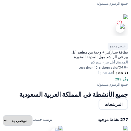
 الرسوم مشمولة
ض مجمع
ة سباركيز + وجبة من مطعم أبل
في الراشد مول المدينة المنورة
ينة, أبل بيز • سبركيز
Less than 10 Tickets Sold
36
د.أ
60.48
د.أ
 الرسوم مشمولة
ع الأنشطة في المملكة العربية السعودية
لمرشحات
جود
ترتيب حسب