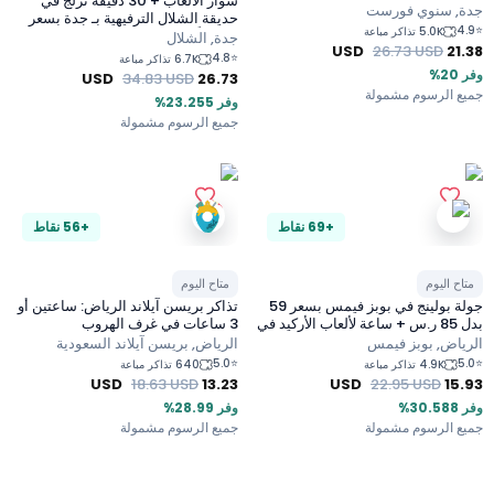
سوار الألعاب + 30 دقيقة تزلج في
دي
, سنوي فورست
حديقة الشلال الترفيهية بـ جدة بسعر
5.0K تذاكر مباعة
99 بدلاً من 129 ريال سعودي
جدة, الشلال
USD
26.73
USD
2
4.8
⭐
6.7K تذاكر مباعة
USD
34.83
USD
26.73
 الرسوم مشمولة
وفر 23.255%
جميع الرسوم مشمولة
+69 نقاط
+56 نقاط
ح اليوم
متاح اليوم
جولة بولينج في بوبز فيمس بسعر 59
تذاكر بريسن آيلاند الرياض: ساعتين أو
بدل 85 ر.س + ساعة لألعاب الأركيد في
3 ساعات في غرف الهروب
اض
اض, بوبز فيمس
الرياض, بريسن آيلاند السعودية
5.0
⭐
4.9K تذاكر مباعة
640 تذاكر مباعة
USD
18.63
USD
13.23
USD
22.95
USD
15
%
وفر 28.99%
 الرسوم مشمولة
جميع الرسوم مشمولة