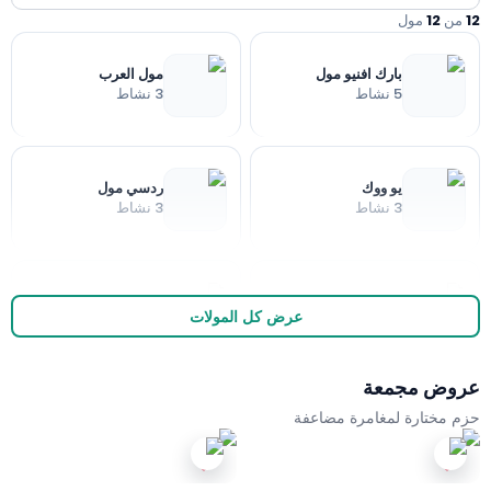
ن
12
مول
بارك افنيو مول
مول العرب
5
نشاط
3
نشاط
يو ووك
ردسي مول
3
نشاط
3
نشاط
العثيم مول
النخيل مول
عرض كل المولات
3
نشاط
3
نشاط
وض مجمعة
الحمرا مول
القصر مول
 مختارة لمغامرة مضاعفة
3
نشاط
3
نشاط