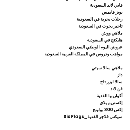
ابي لاند السعودية
وبز فايمس
حلات بحرية في السعودية
اجير يخوت في السعودية
لاهي ووش
ايكنج في السعودية
روض اليوم الوطني السعودي
واهب ودروس في المملكة العربية السعودية
لاهي سالا سيتي
از
الا ليزر تاج
ن لاند
كواريبيا القدية
كستريم بلاي
س 300 بولينج
يكس فلاجز القدية_Six Flags