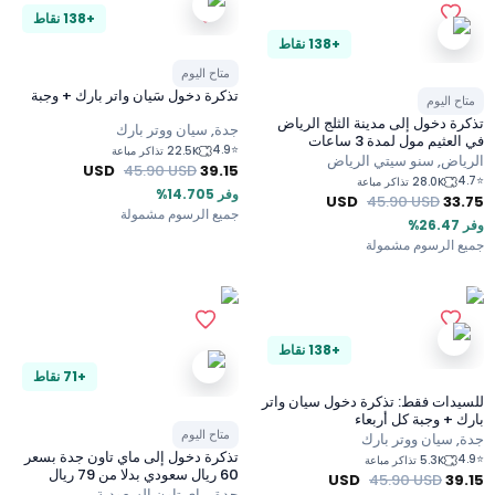
+138 نقاط
+138 نقاط
متاح اليوم
تذكرة دخول سَيان واتر بارك + وجبة
ح اليوم
ة دخول إلى مدينة الثلج الرياض
جدة, سيان ووتر بارك
عثيم مول لمدة 3 ساعات
4.9
⭐
22.5K تذاكر مباعة
اض, سنو سيتي الرياض
USD
45.90
USD
39.15
28.0K تذاكر مباعة
وفر 14.705%
USD
45.90
USD
33
جميع الرسوم مشمولة
 الرسوم مشمولة
+138 نقاط
+71 نقاط
دات فقط: تذكرة دخول سيان واتر
وجبة كل أربعاء
متاح اليوم
 سيان ووتر بارك
تذكرة دخول إلى ماي تاون جدة بسعر
5.3K تذاكر مباعة
60 ريال سعودي بدلا من 79 ريال
USD
45.90
USD
39
سعودي في فيليج مول
جدة, ماي تاون السعودية