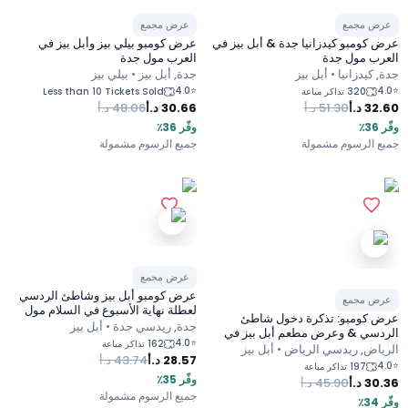
ض مجمع
عرض مجمع
جدة بارك
ذا ڤيو مول
كومبو كيدزانيا جدة & أبل بيز في
عرض كومبو بيلي بيز وأبل بيز في
2
نشاط
2
نشاط
ب مول جدة
العرب مول جدة
كيدزانيا • أبل بيز
جدة, أبل بيز • بيلي بيز
4.0
⭐
320 تذاكر مباعة
Less than 10 Tickets Sold
32
د.أ
51.30
د.أ
30.66
د.أ
48.06
د.أ
دارين مول
ذا فيلج مول
وفّر 36٪
2
نشاط
2
نشاط
 الرسوم مشمولة
جميع الرسوم مشمولة
عرض مجمع
عرض كومبو أبل بيز وشاطئ الردسي
ض مجمع
لعطلة نهاية الأسبوع في السلام مول
 كومبو: تذكرة دخول شاطئ
بجدة
جدة, ريدسي جدة • أبل بيز
سي & وعرض مطعم أبل بيز في
4.0
⭐
162 تذاكر مباعة
 مول الرياض
اض, ريدسي الرياض • أبل بيز
28.57
د.أ
43.74
د.أ
197 تذاكر مباعة
وفّر 35٪
30
د.أ
45.90
د.أ
جميع الرسوم مشمولة