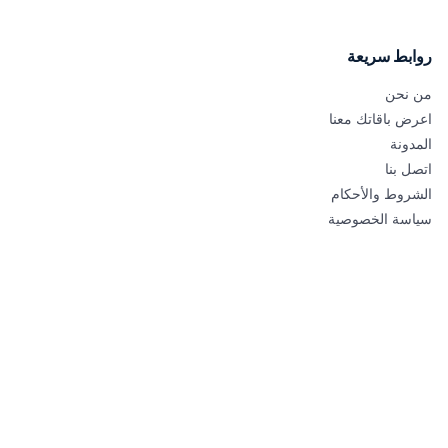
وابط سريعة
ن نحن
عرض باقاتك معنا
لمدونة
صل بنا
لشروط والأحكام
ياسة الخصوصية
شترك الآن للحصول على عروض وكوبونات حصرية من عطلة
النقر على اشتراك، فإنك توافق على الشروط والأحكام وسياسة الخصوصية
اشتراك