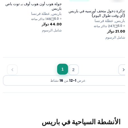
جولة هوب أون هوب أوف بـ توت باص
باريس
كرة دخول متحف أورسيه في باريس
باريس, عطلة فرنسا
ي وقت طوال اليوم)
5.0
⭐
146 تذاكر مباعة
ريس, عطلة فرنسا
44.00
دولار
5.
247 تذاكر مباعة
شامل الرسوم
21.
دولار
مل الرسوم
1
2
عرض
1
-
12
من
16
نشاط
الأنشطة السياحية في باريس