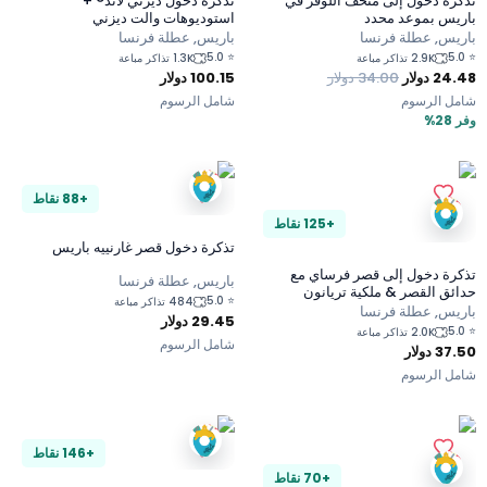
كرة دخول إلى متحف اللوفر في
تذكرة دخول ديزني لاند® +
ريس بموعد محدد
استوديوهات والت ديزني
ريس, عطلة فرنسا
باريس, عطلة فرنسا
5.0
⭐
5.
2.9K تذاكر مباعة
1.3K تذاكر مباعة
24.
دولار
34.00
دولار
100.15
دولار
مل الرسوم
شامل الرسوم
28%
+88 نقاط
+125 نقاط
تذكرة دخول قصر غارنييه باريس
كرة دخول إلى قصر فرساي مع
باريس, عطلة فرنسا
ئق القصر & ملكية تريانون
5.0
⭐
484 تذاكر مباعة
ريس, عطلة فرنسا
29.45
دولار
5.
2.0K تذاكر مباعة
شامل الرسوم
37.
دولار
مل الرسوم
+146 نقاط
+70 نقاط