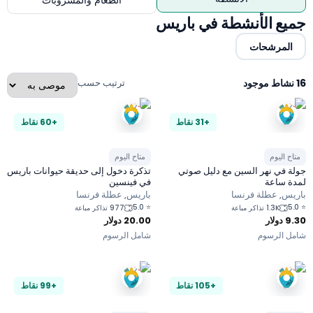
الطعام والمشروبات
يع الأنشطة في باريس
المرشحات
د
ترتيب حسب
+31 نقاط
+60 نقاط
تاح اليوم
متاح اليوم
لة في نهر السين مع دليل صوتي
تذكرة دخول إلى حديقة حيوانات باريس
دة ساعة
في فينسين
ريس, عطلة فرنسا
باريس, عطلة فرنسا
5.0
⭐
5.
1.3K تذاكر مباعة
977 تذاكر مباعة
9.
دولار
20.00
دولار
مل الرسوم
شامل الرسوم
+105 نقاط
+99 نقاط