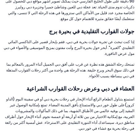
90 دقيقة على طول الخليج الفارسي حيث يمكنك تصوير أشهر مواقع دبي للحصول على
ذكريات تدوم مدى الحياة. تعد عجلة دبي للعين وشاطئ جميرا وجزيرة دبي روليرز
الخاصة مجرد عدد قليل من الأماكن التي ستزورها في هذه الرحلة التي لا تنسى، والتي
ستعلمك أيضًا حقائق مثيرة للاهتمام حول كل موقع.
جولات القوارب التقليدية في بحيرة برج
إذا كنت تبحث عن تجربة جولات بحرية في دبي، فقم بإبحار قصير على التاكسي المائي
التقليدي "العبرة". أبحر حول بحيرة البرج وأنت مفتون بمزيج الموسيقى والأضواء في دبي
مول عرض النافورة.
تمنحك رحلة الشفق هذه نظرة عن قرب على أفق دبي الجميل أثناء المرور بالمعالم بما
في ذلك سوق البحر وبرج خليفة. هذه الرحلة هي واحدة من أكثر رحلات القوارب المذهلة
في دبي ببساطة بسبب الأجواء.
العشاء في دبي وعرض رحلات القوارب الشراعية
استمتع بتناول الطعام الرائع أثناء الإبحار في رحلات بحرية دبي أو في سفينة البوم (الداو
كروز)على طول خور دبي والاستمتاع بأفق المدينة المضاء. تمتع بإمكانية الوصول غير
المقيد إلى بوفيه عالمي من الأطباق الشهية، بما في ذلك المأكولات والمشروبات
العربية، مع إمكانية الاختيار من بين ثلاثة أو أربعة أو خمسة نجوم. أثناء الإبحار حول أطراف
مناطق ديرة، سيساعدك أداء التنورة التقليدي على الاسترخاء. عش أمسية أكثر من رائعة
في رحلة بحرية مع عشاء في خور دبي.