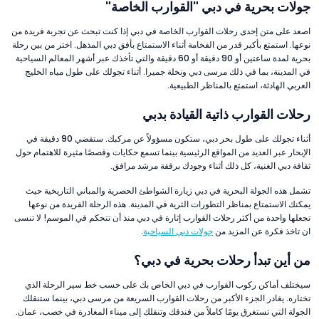
جولات بحرية في دبي "القوارب الخاصة"
اصعد على متن إحدى رحلات القوارب الخاصة في دبي إذا كنت تبحث عن تجربة فريدة من
نوعها. استمتع بأكبر قدر من الفخامة أثناء الاستمتاع بأفق دبي المذهل. اختر من بين رحلة
بحرية لمدة ساعتين أو 90 دقيقة أو 60 دقيقة والتي تأخذك عبر أشهر المعالم السياحية
في المدينة، بما في ذلك مرسى دبي ونخلة جميرا. أثناء تجولك على طول مياه الخليج
العربي الهادئة، استمتع بالمناظر الطبيعية.
رحلات القوارب ذاتية القيادة بدبي
أثناء تجولك على طول بحر دبي، ستكون مسؤولاً عن مركبك. ستقضي 90 دقيقة في
الإبحار عبر العديد من المواقع الرئيسية بينما تسمع حكايات وقصصًا مثيرة للاهتمام حول
ثقافة دبي الغنية، كل ذلك أثناء وجودك برفقة مرشد مرافق.
تشمل هذه الجولة البحرية في دبي زيارة الشواطئ الحصرية والمباني التاريخية حيث
يمكنك الاستمتاع بمناظر التطورات الثرية في المدينة. هذه الرحلة الفريدة من نوعها
تجعلها واحدة من أكثر رحلات القوارب إثارة في دبي منذ أن تتحكم في الموسم! لا تنسى
ان تاخذ فكرة عن المزيد من
جولات دبي السياحية
.
من أين تبدأ رحلات بحرية في دبي؟
سيختلف أماكن ركوب القوارب في دبي الخاص بك على حسب خط سير الرحلة الذي
تختاره. يغادر الجزء الأكبر من رحلات القوارب السريعة من مرسى دبي، بينما ستنقلك
الجولة التي تستغرق يومًا كاملاً من فندقك وتنقلك إلى ميناء المغادرة في خصب، عمان.