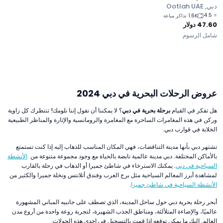
دبي, Ootlah UAE
4.5
⭐
1.6K تذاكر مباعة
47.60
دولار
شامل الرسوم
عروض الرحلات البحرية في دبي 2024
هل تفكر في القيام
برحلة بحرية في دبي
؟ لا يمكننا أن نقول إننا نلومك! تنتظرك كل زاوية
وركن في هذه المغامرات الساحرة مع المغامرة والرومانسية والإثارة والمناظر الطبيعية
الخلابة في قوارب دبي.
تشتهر دبي بأنها مدينة التناقضات، فهي المكان المناسب للذهاب إليه إذا كنت تستمتع
بالأماكن المختلفة. دبي مدينة عالمية نابضة بالحياة مع وجود مجموعة متنوعة من
الأنشطة
السياحية في دبي
. يمكنك الاسترخاء في شاطئ جميرا أو الذهاب في رحلة بالقارب
لمشاهدة أبرز المعالم السياحية مثل برج العرب وفندق أتلانتس ونخلة جميرا والكثير من
الأنشطة السياحية في شاطئ جميرا
.
أبحر رحلة بحرية دبي حول ساحل المدينة، الذي تصطف على جانبيه المباني المشهورة
عالميًا، والإضاءة المتلألئة، ومناطق الجذب الشهيرة، لتجربة روعة واحدة من أروع مدن
العالم. إليك ما يمكن توقعه إذا قمت بالتسجيل في إحدى هذه الجولات.