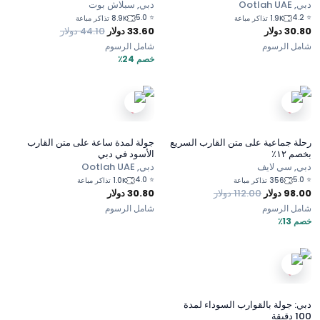
خور.
دبي, Ootlah UAE
دبي, سبلاش بوت
5.0
⭐
4.2
⭐
1.9K تذاكر مباعة
8.9K تذاكر مباعة
30.80
دولار
33.60
دولار
44.10
دولار
شامل الرسوم
شامل الرسوم
خصم 24٪
رحلة جماعية على متن القارب السريع
جولة لمدة ساعة على متن القارب
بخصم ١٢٪
الأسود في دبي
دبي, سي لايف
دبي, Ootlah UAE
4.0
⭐
5.0
⭐
356 تذاكر مباعة
1.0K تذاكر مباعة
98.00
دولار
112.00
دولار
30.80
دولار
شامل الرسوم
شامل الرسوم
خصم 13٪
دبي: جولة بالقوارب السوداء لمدة
100 دقيقة