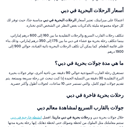
أسعار الرحلات البحرية في دبي
اعتمادًا على ميزانيتك، تعتبر أسعار
الرحلات البحرية في دبي
مناسبة جدًا، حيث توفر لك
كل جولة مجموعة مليئة بالذكريات بغض النظر عن الشخص الذي تختاره.
تتكلف رحلات القارب السريع والرحلات التقليدية ما بين 160 إلى 600 درهم إماراتي،
بينما تتكلف رحلة بحرية مع عشاء في دبي ما بين 175 إلى 350 درهم إماراتي، وذلك بناء
على قائمة الطعام. كما يمكن أن تكلف الرحلات البحرية ذاتية القيادة، حوالي 900 إلى
1900 درهم.
ما هي مدة جولات بحرية في دبي؟
تستغرق رحلة القارب النموذجية حوالي 90 دقيقة. من ناحية أخرى، توفر جولات بحيرة
البرج التقليدية 30 دقيقة من التسلية الجيدة إذا كنت تبحث عن رحلة سريعة وممتعة. يتم
تقديم جولات ليوم كامل، والتي تستمر حتى 10 ساعات، لجولات أطول وأكثر حصرية.
رحلات بحرية فاخرة في دبي
جولات بالقارب السريع لمشاهدة معالم دبي
خلال جولات بحرية دبي و
رحلات بحرية في دبي مارينا
، افضل
انشطة خارجية في دبي
ستتم معاملتك مثل الملوك من لحظة وصولك حتى لحظة ذهابك. إنها رحلة بحرية مدتها