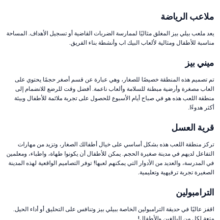
ملاعب الرياضة
يعد ملعب بيلي بيز المغلق مثاليًا لممارسة الضربات القاضية أو تسجيل الأهداف. المساحة
مناسبة للأطفال ومثالية لألعاب البيك اب وأنشطة بناء الفريق.
ميني بيز
تم تصميم هذه المنطقة خصيصًا للصغار، وهي عبارة عن قسم أصغر حجمًا يحتوي على
العاب مصغرة وأرضية مبطنة للسلامة وألعاب ناعمة. أفضل وقت للرضع للانضمام إلى
منطقة اللعب هذه هو في صباح أيام الأسبوع للحصول على تجربة ملائمة للأطفال وبيئة
أكثر هدوءًا.
قرية العسل
تركز منطقة اللعب هذه بشكل أساسي على خيال أطفالك الصغار، وتزيد من مهارات
التفاعل لديهم في مدينة صغيرة الحجم. يمكن للأطفال أن يكونوا طهاة، واطباء، ومعلمين
في المدرسة، والعديد من الأدوار التي يمكنهم لعبها! توفر التصاميم الواقعية لهذه المدينة
الصغيرة تجربة ترفيهية وتعليمية.
الترامبولين
اقفز عاليًا في حديقة الترامبولين الخاصة ببيلي بيز وتنافس على التحليق أو أداء الحيل.
متعة لكل من البالغين والأطفال!