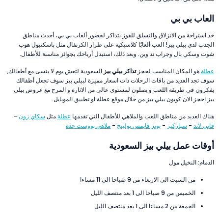
العاب بي بي
خذ استراحة من الانزلاق والتسلق للفوز بتذاكر لحضور ألعاب بي بي، أحدث مناطق
الجذب لدي بيلي بيز! العب ألعابًا كلاسيكية على طراز الكرنفال مثل باسكتبول هوب
شوت وسكي بال وجراب ند وين. وبعد ذلك، استبدل أرباحك بجوائز مناسبة للأطفال.
عطلة
هو المكان المناسب لحجز
تذاكر بيلي بيز
السعودية لتعش يوم لا ينسى مع أطفالك,
سوف تجد العديد من باقات الرحلات ذات اسعار مميزة لبيلي بيز سوف تجعل أطفالك
يفكرون في طريقة اللعب و يصلون لمستوى عالى من الاثارة و المرح مع عروض بيلي
بيز احجز الان كوبون بيلي بيز من خلال موقع عطلة او تطبيق الموبايل.
هناك العديد من مناطق اللعب والملاهي للأطفال التي تقدمها
عطلة
مثل
سكاي زون
-
فابي لاند
-
سباركيز
-
بوبز فايمس بولينج
-
ملاهي بووست جدة
أوقات عمل بيلي بيز السعودية
الدمام: النخيل مول
من السبت الى الاربعاء من 9 صباحا الى 11 مساءا
الخميس من 9 صباحا الى 1 بعد منتصف الليل
الجمعة من 2 مساءا الى 1 بعد منتصف الليل