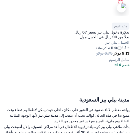
متاح اليوم
تذكرة دخول بيلي بيز بسعر 67 ريال
بدلاً من 90 ريال في الجبيل مول
الجبيل, بيلي بيز
4.7
⭐
11.4K تذاكر مباعة
5.13
دولار
6.75
دولار
شامل الرسوم
خصم 24٪
مدينة بيلي بيز السعودية
يواجه معظم الآباء صعوبة في العثور على مكان داخلي حيث يمكن لأطفالهم قضاء وقت
ممتع به! في هذه الحالة، كوالد، يجب أن تذهب إلى
مدينة بيلي بيز
لأنها الوجهة المثالية
لقضاء يوم مليء بالمرح مع قدر غير محدود من الفرح.
بدأت ملاهي بيلي بيز كوسيلة ترفيهية للأطفال في أحد مراكز التسوق، والآن أصبحت بيلي
بيز عبارة عن مساحة لعب تبلغ 20 ألف قدم مربع مكتملة بزلاقات وملاعب رياضية وأنفاق