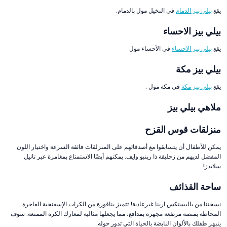
يقع
بيلي بيز الدمام
في النخيل مول بالدمام.
بيلي بيز الاحساء
يقع
بيلي بيز الاحساء
في الأحساء مول
بيلي بيز مكة
يقع
بيلي بيز مكة
في مكة مول .
ملاهي بيلي بيز
منزلقات قوس القزح
يمكن للأطفال أن يتسابقوا مع أصدقائهم على المنزلقات فائقة السرعة واختيار اللون
المفضل لديهم من زحليقة ذا رينبو وايف. يمكنهم أيضًا الاستمتاع بمغامرة عبر تانيل
سلايدز!
ساحة القذائف
نسختنا من باليستكس ارينا غيرعادية! تتميز بنافورة من الكرات الإسفنجية الفاخرة
المحاطة بمنصة مرتفعة مجهزة بمدافع، مما يجعلها مثالية لمعارك الكرة الممتعة. سوف
ينبهر طفلك بالألوان النابضة بالحياة التي تدور حوله.