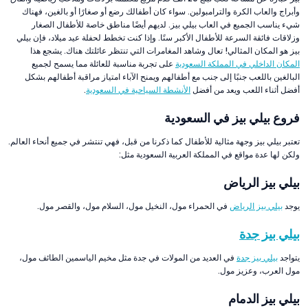
وأبراج والعاب الكرة والترامبولين. سواء كان أطفالك رضع أو صغارًا أو بالغين، فهناك
شيء يناسب الجميع في العاب بيلي بيز. لديهم أيضًا مناطق خاصة للأطفال الصغار
وزلاقات فائقة السرعة للأطفال الأكبر سنًا. وإذا كنت تخطط لحفلة عيد ميلاد، فإن بيلي
بيز هو المكان المثالي! تعال وشاهد المغامرات التي تنتظر عائلتك هناك. يشجع هذا
المكان الداخلي في المملكة السعودية
على تجربة مناسبة للعائلة مما يسمح لجميع
البالغين باللعب جنبًا إلى جنب مع أطفالهم ويمنح الآباء امتياز مراقبة أطفالهم بشكل
أفضل أثناء اللعب ويعد من أفضل
الأنشطة السياحية في السعودية
.
فروع بيلي بيز في السعودية
تعتبر بيلي بيز وجهة مثالية للأطفال كما ذكرنا من قبل، فهي تنتشر في جميع أنحاء العالم.
ولكن لها عدة مواقع في المملكة العربية السعودية مثل:
بيلي بيز الرياض
يوجد
بيلي بيز الرياض
في الحمراء مول، النخيل مول، السلام مول، والقصر مول.
بيلي بيز جدة
يتواجد
بيلي بيز جدة
في العديد من المولات في جدة مثل مخيم الياسمين الطائف مول،
مول العرب، وعزيز مول.
بيلي بيز الدمام