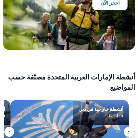
احجز الآن
أنشطة الإمارات العربية المتحدة مصنّفة حسب
المواضيع
أنشطة خارجية في دبي
أنش
91 أنشطة
59 أنشطة
›
‹