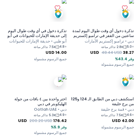
تذكرة دخول أي وقت طوال اليوم لمدة
تذكرة دخول في أي وقت طوال اليوم
ساعتين من القفز في ترامبو إكستريم
إلى حديقة الإمارات للحيوانات في أبو
بالنخيل مول
ظبي
دبي • ترامبو إكستريم الأمارات
أبو ظبي • حديقة الإمارات للحيوانات
4.8
⭐
5.0
⭐
2.8K تذاكر مباعة
7.5K تذاكر مباعة
USD
14.00
USD
48.44
USD
38.27
وفر 43.4%
جميع الرسوم مشمولة
جميع الرسوم مشمولة
استكشف دبي من الطابق الـ 124 و125
اختر واحدة بين ٤ باقات من جولة
من برج خليفة
الهليكوبتر في دبي
دبي • قمة برج خليفة
دبي • Ootlah UAE
4.9
⭐
4.6
⭐
7.5K تذاكر مباعة
5.3K تذاكر مباعة
USD
200.20
USD
176.42
USD
42.00
جميع الرسوم مشمولة
وفر 5.9%
جميع الرسوم مشمولة