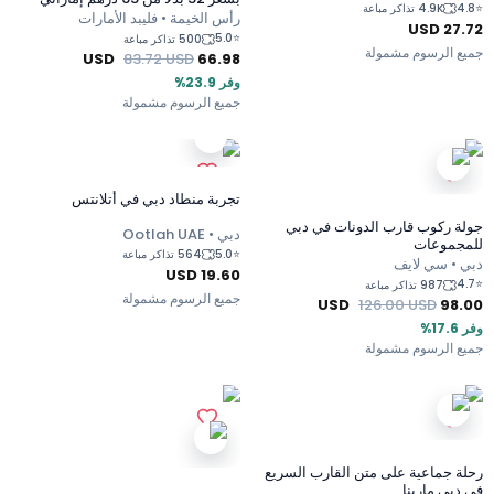
4.8
⭐
4.9K تذاكر مباعة
رأس الخيمة • فليبد الأمارات
USD
27.72
5.0
⭐
500 تذاكر مباعة
جميع الرسوم مشمولة
USD
83.72
USD
66.98
وفر 23.9%
جميع الرسوم مشمولة
تجربة منطاد دبي في أتلانتس
جولة ركوب قارب الدونات في دبي
دبي • Ootlah UAE
للمجموعات
5.0
⭐
564 تذاكر مباعة
دبي • سي لايف
USD
19.60
4.7
⭐
987 تذاكر مباعة
جميع الرسوم مشمولة
USD
126.00
USD
98.00
وفر 17.6%
جميع الرسوم مشمولة
رحلة جماعية على متن القارب السريع
في دبي مارينا