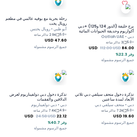
رحلة بحرية مع بوفيه عالمي في مطعم
رويال يخت
برج خليفة (الدور 124 و125) +دبي
أبو ظبي • رويال يختس
أكواريوم وحديقة الحيوانات المائية
5.0
⭐
2.9K تذاكر مباعة
دبي • Ootlah UAE
USD
47.60
5.0
⭐
3 تذاكر مباعة
جميع الرسوم مشمولة
USD
112.00
USD
84.00
وفر 22.3%
جميع الرسوم مشمولة
تذكرة دخول متحف سيلفي دبي ثلاثي
تذكرة دخول دبي دولفيناريوم لعرض
الأبعاد لمدة ساعتين
الدلافين والفقمات
دبي • متحف سيلفي دبي
دبي • دبي دولفيناريوم
4.9
⭐
5.0
⭐
7.2K تذاكر مباعة
7.4K تذاكر مباعة
USD
24.58
USD
22.12
USD
19.60
جميع الرسوم مشمولة
وفر 40.7%
جميع الرسوم مشمولة