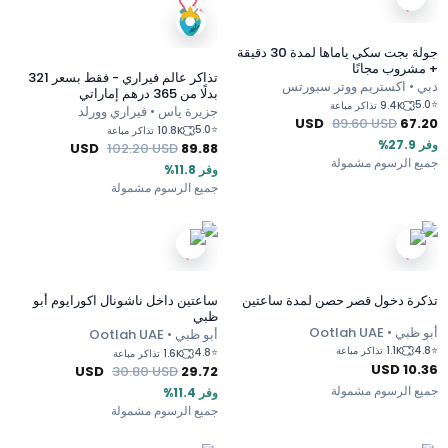
جولة بجت سكي ياماها لمدة 30 دقيقة
+ مشروب مجانًا
تذاكر عالم فيراري - فقط بسعر 321
دبي • اكستريم ووتر سبورتس
بدلًا من 365 درهم إماراتي
5.0
⭐
9.4K تذاكر مباعة
جزيرة ياس • فيراري وورلد
USD
89.60
USD
67.20
5.0
⭐
10.8K تذاكر مباعة
وفر 27.9%
USD
102.20
USD
89.88
جميع الرسوم مشمولة
وفر 11.8%
جميع الرسوم مشمولة
تذكرة دخول قصر حصن لمدة ساعتين
ساعتين داخل ناشونال اكورايوم أبو
ظبي
أبو ظبي • Ootlah UAE
أبو ظبي • Ootlah UAE
4.8
⭐
1.1K تذاكر مباعة
4.8
⭐
1.6K تذاكر مباعة
USD
10.36
USD
30.80
USD
29.72
جميع الرسوم مشمولة
وفر 11.4%
جميع الرسوم مشمولة