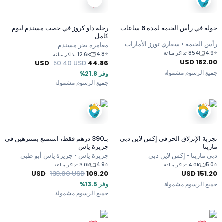
جولة في رأس الخيمة لمدة 6 ساعات
رحلة داو كروز في خصب مسندم ليوم
كامل
رأس الخيمة • سفاري تورز الأمارات
مغامرة بحر مسندم
4.9
⭐
854 تذاكر مباعة
4.8
⭐
12.6K تذاكر مباعة
USD
182.00
USD
50.40
USD
44.86
جميع الرسوم مشمولة
وفر 21.8%
جميع الرسوم مشمولة
تجربة الإنزلاق الحر في إكس لاين دبي
بـ390 درهم فقط، استمتع بمنتزهين في
مارينا
جزيرة ياس
دبي مارينا • إكس لاين دبي
جزيرة ياس • جزيرة ياس أبو ظبي
4.9
⭐
5.0
⭐
4.0K تذاكر مباعة
3.0K تذاكر مباعة
USD
133.00
USD
109.20
USD
151.20
جميع الرسوم مشمولة
وفر 13.5%
جميع الرسوم مشمولة