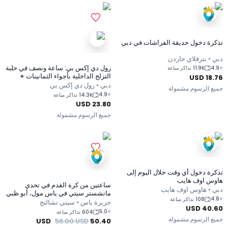
تذكرة دخول حديقة الفراشات في دبي
دبي • بترفلاي جاردن
رول دي إكس بي: ساعة ونصف في حلبة
4.9
⭐
11.9K تذاكر مباعة
التزلج الداخلية بأجواء الثمانينات +
USD
18.76
مشروب غازي
دبي • رول دي إكس بي
جميع الرسوم مشمولة
4.9
⭐
14.3K تذاكر مباعة
USD
23.80
جميع الرسوم مشمولة
تذكرة دخول أي وقت خلال اليوم إلى
هاوس اوف هايب
ساعتين من كرة القدم في تحدي
دبي • هاوس اوف هايب
مانشستر سيتي في ياس مول، أبو ظبي
4.8
⭐
108 تذاكر مباعة
جزيرة ياس • سيتي تشالنج
USD
40.60
5.0
⭐
604 تذاكر مباعة
جميع الرسوم مشمولة
USD
56.00
USD
50.40