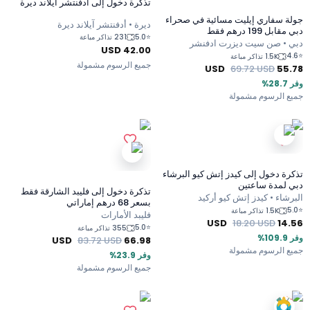
تذكرة دخول إلى أدفنتشر آيلاند ديرة
جولة سفاري إيليت مسائية في صحراء
ديرة • أدفنتشر آيلاند ديرة
دبي مقابل 199 درهم فقط
5.0
⭐
231 تذاكر مباعة
دبي • صن سيت ديزرت ادفنشر
USD
42.00
4.6
⭐
1.5K تذاكر مباعة
جميع الرسوم مشمولة
USD
69.72
USD
55.78
وفر 28.7%
جميع الرسوم مشمولة
تذكرة دخول إلى كيدز إتش كيو البرشاء
دبي لمدة ساعتين
تذكرة دخول إلى فليبد الشارقة فقط
البرشاء • كيدز إتش كيو أركيد
بسعر 68 درهم إماراتي
5.0
⭐
1.5K تذاكر مباعة
فليبد الأمارات
USD
18.20
USD
14.56
5.0
⭐
355 تذاكر مباعة
وفر 109.9%
USD
83.72
USD
66.98
جميع الرسوم مشمولة
وفر 23.9%
جميع الرسوم مشمولة