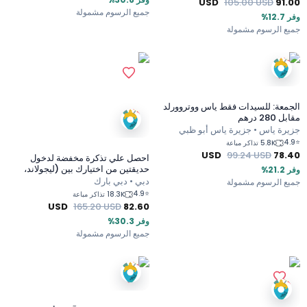
USD
105.00
USD
91.00
جميع الرسوم مشمولة
وفر 12.7%
جميع الرسوم مشمولة
الجمعة: للسيدات فقط ياس ووتروورلد
مقابل 280 درهم
جزيرة ياس • جزيرة ياس أبو ظبي
4.9
⭐
5.8K تذاكر مباعة
USD
99.24
USD
78.40
احصل علي تذكرة مخفضة لدخول
حديقتين من اختيارك بين (ليجولاند،
وفر 21.2%
حديقة ليجولاند المائية، ريال مدريد،
دبي • دبي بارك
جميع الرسوم مشمولة
قرية السنافر وموشن جيت)
4.9
⭐
18.3K تذاكر مباعة
USD
165.20
USD
82.60
وفر 30.3%
جميع الرسوم مشمولة