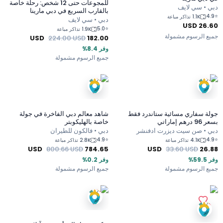
للمجوعات حتى 12 شخص: رحلة خاصة
دبي • سي لايف
بالقارب السريع في دبي مارينا
4.9
⭐
1.1K تذاكر مباعة
دبي • سي لايف
USD
26.60
5.0
⭐
1.9K تذاكر مباعة
جميع الرسوم مشمولة
USD
224.00
USD
182.00
وفر 8.4%
جميع الرسوم مشمولة
جولة سفاري مسائية ستاندرد فقط
شاهد معالم دبي الفاخرة في جولة
بسعر 96 درهم إماراتي
خاصة بالهليكوبتر
دبي • صن سيت ديزرت ادفنشر
دبي • فالكون للطيران
4.9
⭐
4.9
⭐
4.1K تذاكر مباعة
2.8K تذاكر مباعة
USD
800.66
USD
784.65
USD
33.60
USD
26.88
وفر 59.5%
وفر 0.2%
جميع الرسوم مشمولة
جميع الرسوم مشمولة