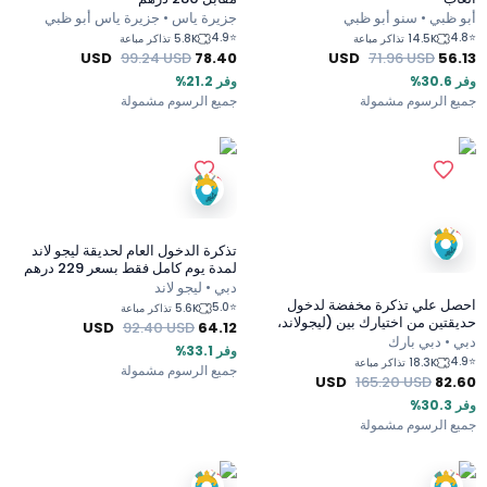
أبو ظبي • سنو أبو ظبي
جزيرة ياس • جزيرة ياس أبو ظبي
4.9
⭐
4.8
⭐
14.5K تذاكر مباعة
5.8K تذاكر مباعة
USD
99.24
USD
78.40
USD
71.96
USD
56.13
وفر 30.6%
وفر 21.2%
جميع الرسوم مشمولة
جميع الرسوم مشمولة
تذكرة الدخول العام لحديقة ليجو لاند
لمدة يوم كامل فقط بسعر 229 درهم
دبي • ليجو لاند
احصل علي تذكرة مخفضة لدخول
5.0
⭐
5.6K تذاكر مباعة
حديقتين من اختيارك بين (ليجولاند،
USD
92.40
USD
64.12
حديقة ليجولاند المائية، ريال مدريد،
دبي • دبي بارك
وفر 33.1%
قرية السنافر وموشن جيت)
4.9
⭐
18.3K تذاكر مباعة
جميع الرسوم مشمولة
USD
165.20
USD
82.60
وفر 30.3%
جميع الرسوم مشمولة