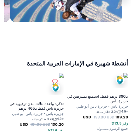
أنشطة شهيرة في الإمارات العربية المتحدة
بـ390 درهم فقط، استمتع بمنتزهين في
جزيرة ياس
تذكرة واحدة لثلاث مدن ترفيهية في
جزيرة ياس • جزيرة ياس أبو ظبي
جزيرة ياس فقط بـ465 درهم
4.9
⭐
3.0K تذاكر مباعة
جزيرة ياس • جزيرة ياس أبو ظبي
USD
133.00
USD
109.20
4.9
⭐
8.7K تذاكر مباعة
وفر 13.5%
USD
161.00
USD
130.20
جميع الرسوم مشمولة
وفر 11.9%