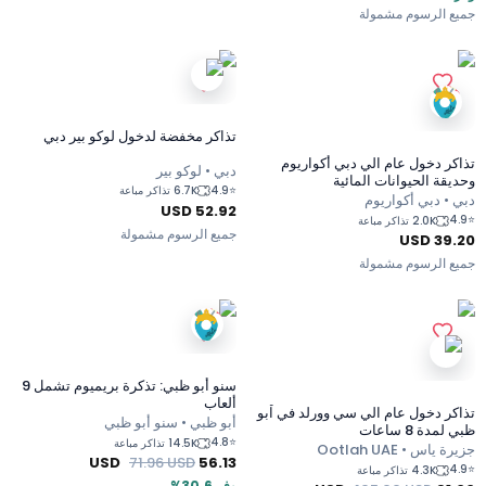
جميع الرسوم مشمولة
تذاكر مخفضة لدخول لوكو بير دبي
تذاكر دخول عام الي دبي أكواريوم
دبي • لوكو بير
وحديقة الحيوانات المائية
4.9
⭐
6.7K تذاكر مباعة
دبي • دبي أكواريوم
USD
52.92
4.9
⭐
2.0K تذاكر مباعة
جميع الرسوم مشمولة
USD
39.20
جميع الرسوم مشمولة
سنو أبو ظبي: تذكرة بريميوم تشمل 9
ألعاب
تذاكر دخول عام الي سي وورلد في اْبو
أبو ظبي • سنو أبو ظبي
ظبي لمدة 8 ساعات
4.8
⭐
14.5K تذاكر مباعة
جزيرة ياس • Ootlah UAE
USD
71.96
USD
56.13
4.9
⭐
4.3K تذاكر مباعة
وفر 30.6%