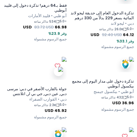
فقط بـ64 درهم! تذكرة دخول إلى فليبد
أبوظبي
تذكرة الدخول العام إلى حديقة ليجو لاند
أبو ظبي • فليبد الأمارات
المائية بسعر 229 بدلاً من 330 درهم
5.0
⭐
534 تذاكر مباعة
دبي • ليجو لاند
USD
83.72
USD
66.98
5.0
⭐
26.0K تذاكر مباعة
وفر 23.9%
USD
92.40
USD
64.12
جميع الرسوم مشمولة
وفر 33.1%
جميع الرسوم مشمولة
تذكرة دخول على مدار اليوم إلى مجمع
بيكسول أبوظبي
جولة بالقارب الأصفر في دبي: مرسى
أبو ظبي • بيكسول جيمنج
دبي, عين دبي, جي بي ار, اتلانتس
5.0
⭐
432 تذاكر مباعة
دبي • القوارب الصفراء
USD
36.96
5.0
⭐
2.3K تذاكر مباعة
جميع الرسوم مشمولة
USD
45.92
جميع الرسوم مشمولة