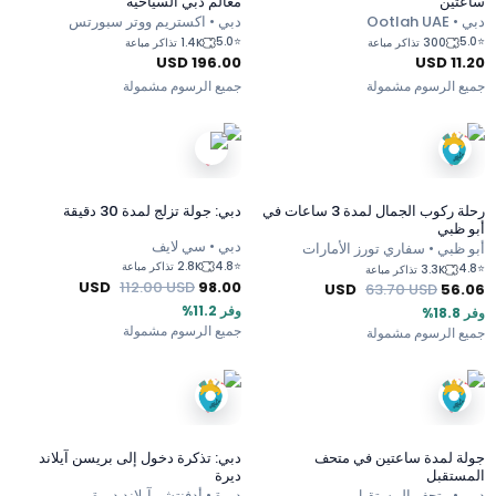
ساعتين
معالم دبي السياحية
دبي • Ootlah UAE
دبي • اكستريم ووتر سبورتس
5.0
⭐
5.0
⭐
300 تذاكر مباعة
1.4K تذاكر مباعة
USD
196.00
USD
11.20
جميع الرسوم مشمولة
جميع الرسوم مشمولة
رحلة ركوب الجمال لمدة 3 ساعات في
دبي: جولة تزلج لمدة 30 دقيقة
أبو ظبي
دبي • سي لايف
أبو ظبي • سفاري تورز الأمارات
4.8
⭐
2.8K تذاكر مباعة
4.8
⭐
3.3K تذاكر مباعة
USD
112.00
USD
98.00
USD
63.70
USD
56.06
وفر 11.2%
وفر 18.8%
جميع الرسوم مشمولة
جميع الرسوم مشمولة
جولة لمدة ساعتين في متحف
دبي: تذكرة دخول إلى بريسن آيلاند
المستقبل
ديرة
دبي • متحف المستقبل
ديرة • أدفنتشر آيلاند ديرة