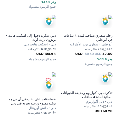
وفر 17.9%
جميع الرسوم مشمولة
رحلة سفاري صباحية لمدة 4 ساعات
دبي: تذكرة دخول إلى اسكيب هانت -
في أبو ظبي
بريزون بريك أوت
أبو ظبي • سفاري تورز الأمارات
دبي • إسكيب هانت دبي
4.7
⭐
4.8
⭐
7.6K تذاكر مباعة
6.6K تذاكر مباعة
USD
108.64
USD
59.50
USD
47.60
وفر 33.6%
جميع الرسوم مشمولة
جميع الرسوم مشمولة
تذكرة دبي أكواريوم وحديقة الحيوانات
المائية لمدة 4 ساعات
عشاء فاخر على يخت في آي بي مع
دبي • دبي أكواريوم
بوفيه مفتوح ورحلة بحرية في دبي
4.5
⭐
16.0K تذاكر مباعة
دبي • داتش أورينتال
USD
53.20
4.9
⭐
4.0K تذاكر مباعة