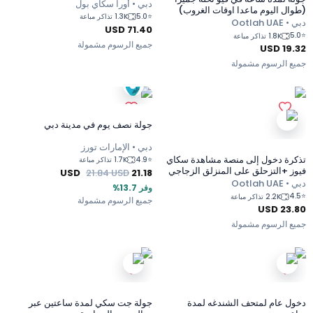
دبي • أورا سكاي بول
(طوال اليوم ماعدا اوقات الغروب)
5.0
⭐
1.3K تذاكر مباعة
دبي • Ootlah UAE
USD
71.40
5.0
⭐
1.8K تذاكر مباعة
جميع الرسوم مشمولة
USD
19.32
جميع الرسوم مشمولة
جولة نصف يوم في مدينة دبي
دبي • الإمارات تورز
تذكرة دخول إلى منصة مشاهدة سكاي
4.9
⭐
1.7K تذاكر مباعة
فيوز +التزحلق على المنزلق الزجاجي
USD
21.84
USD
21.18
مجانا
دبي • Ootlah UAE
وفر 13.7%
4.5
⭐
2.2K تذاكر مباعة
جميع الرسوم مشمولة
USD
23.80
جميع الرسوم مشمولة
دخول عام لمتحف الشندغه لمدة
جولة جت سكي لمدة ساعتين عبر