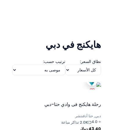
هايكنج في دبي
نطاق السعر:
ترتيب حسب:
رحلة هايكنج فى وادي حتا-دبي
دبي, حتا أدفنتشر
4.0
⭐
2.0K تذاكر مباعة
43.40
دولار