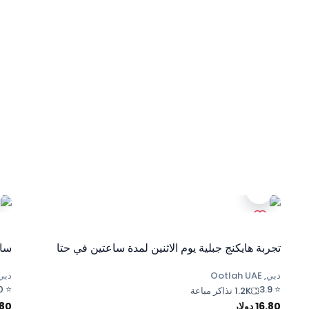
تجربة هايكنج جبلية يوم الاثنين لمدة ساعتين في حتا
ساع
دبي, Ootlah UAE
دبي, h UAE
0
⭐
3.9
⭐
1.2K تذاكر مباعة
16.80
دولار
.80