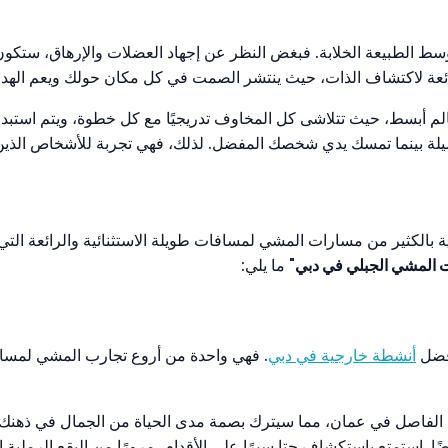
لطبيعة الخلابة. فبغض النظر عن إجهاد العضلات والإرهاق، ستكون ا
عة لاكتشاف الذات، حيث ينتشر الصمت في كل مكان حولك ويعم الهدو
الم أبسط، حيث تتلاشى كل المخاوف تدريجيًا مع كل خطوة، ويتم استبداله
ة بينما تمسك يدي شخصك المفضل. لذلك، فهي تجربة للأشخاص الذين ي
ة بالكثير من مسارات المشي لمسافات طويلة الاستثنائية والرائعة ال
المشي الجبلي في دبي
" ما يلي:
افضل
أنشطة خارجية في دبي
. فهي واحدة من أروع تجارب المشي لمسا
الفاصل في عمان، مما سيترك بصمة مدى الحياة من الجمال في ذهنك. أ
ًا. استمتع باستكشاف حتا سيرًا على الأقدام، مرورًا من البقع الرملية