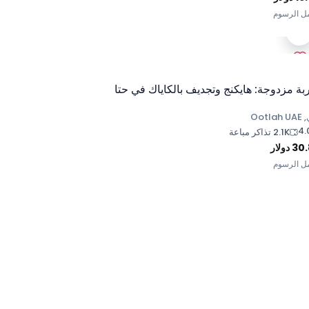
ل الرسوم
بة مزدوجة: هايكنج وتجديف بالكاياك في حتا
Ootla
4.
2.1K تذاكر مباعة
30
دولار
ل الرسوم