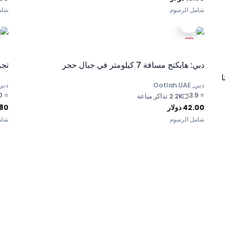
شامل الرسوم
شام
دبي: هايكنج مسافة 7 كيلومتر في جبال حجر
تجر
دبي, Ootlah UAE
دبي, h UAE
0
⭐
3.9
⭐
2.2K تذاكر مباعة
42.00
دولار
.80
شامل الرسوم
شام