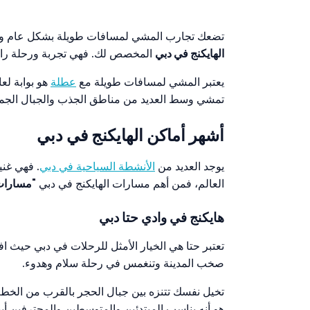
تضعك تجارب المشي لمسافات طويلة بشكل عام وسط ا
الهايكنج في دبي
المخصص لك. فهي تجربة ورحلة رائ
يعتبر المشي لمسافات طويلة مع
عطلة
هو بوابة لع
تمشي وسط العديد من مناطق الجذب والجبال الجميل
أشهر أماكن الهايكنج في دبي
يوجد العديد من
الأنشطة السياحية في دبي
. فهي غني
العالم، فمن أهم مسارات الهايكنج في دبي "
مسارات 
هايكنج في وادي حتا دبي
تعتبر حتا هي الخيار الأمثل للرحلات في دبي حيث 
صخب المدينة وتنغمس في رحلة سلام وهدوء.
تخيل نفسك تتنزه بين جبال الحجر بالقرب من الخط 
هو أنه يناسب المبتدئين والمتوسطين والمحترفين أيض