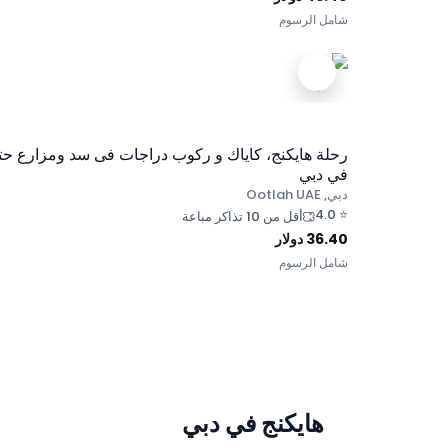
شامل الرسوم
رحلة هايكنج، كاياك و ركوب دراجات فى سد ومزارع حتا
في دبي
دبي, Ootlah UAE
4.0
⭐
أقل من 10 تذاكر مباعة
36.40
دولار
شامل الرسوم
هايكنج في دبي