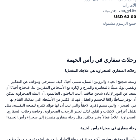
الأمارات
4.0
⭐
780 تذاكر مباعة
USD
63.00
جميع الرسوم مشمولة
رحلات سفاري في رأس الخيمة
رحلات السفاري الصحراوية هي علاجك المفضل!
وسط ضجيج الحياة والروتين الممل، ننسى أحيانًا كيف نسترخي ونتوقف عن التفكير
ونقضي يومًا مليئًا بالمغامرة والمرح والإثارة مع الأشخاص المقربين لنا، فنحتاج أحيانًا أن
نبتعد عن التوتر لإعادة شحن طاقتنا. أثبت الباحثون العالميون أن البيئة الصحراوية يمكن
أن توفر نشاطًا رائعًا للجسم والعقل. فهناك الكثير من الأنشطة التي يمكنك القيام بها
في الصحراء والتي سيتم ذكرها لاحقاً والتي ثبت أن لها فوائد كثيرة للصحة النفسية، مثل
تقليل أعراض الاكتئاب والقلق. لذلك تعتبر الرحلات الصحراوية، وخاصة رحلات السفاري
الصحراوية، علاجاً فعالاً وغير مكلف، مثل رحلة سفاري متميزة إلي صحراء رأس الخيمة!
رحلة سفاري في صحراء رأس الخيمة
رأس الخيمة هي سادس أكبر مدينة في دولة الإمارات العربية المتحدة بعد دبي وأبوظبي