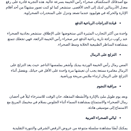
مع أصدقائك لاستكشاف صحراء رأس الخيمة بسرعة عالية. هذه التجربة قادرة على رفع
معدل الأدرينالين لديك إلى الحد الأقصى. ستشعر كما لو كنت تصور مشهدًا من أحد أفلام
الإثارة والحركة في هوليوود عندما تصعد وتنزل على المنحدرات الصحراوية.
قيادة الدراجات الرباعية الدفع
واحدة من أكثر التجارب المثيرة التي ستخوضها على الإطلاق. ستشعر بجاذبية الصحراء
عند ركوب دراجة نارية رباعية الدفع عبر صحراء رأس الخيمة الرائعة، فهي تجعلك تتمتع
بمشاهدة المناظر الطبيعية الخلابة وسط الصحراء.
التزلج على الرمال
المس رمال رأس الخيمة الوردية بيديك وأشعر بملمسها الناعم. حيث يعد التزلج على
الرمال مغامرة ممتعة يجب أن تعيشها مرة واحدة على الأقل في حياتك. ويفضل أثناء
التزلج على الرمال ارتداء ملابس مريحة ورياضية.
مراقبة النجوم
وبعد يوم طويل ملئ بالإثارة والأنشطة المذهلة، حان الوقت للاسترخاء ليلاً في أحضان
رمال الصحراء والاستمتاع بمشاهدة السماء أثناء الجلوس بسلام في مخيمك المريح مع
الاستماع إلى موسيقى هادئة.
ليالي الصحراء العربية
يمكنك أيضًا مشاهدة سلسلة متنوعة من عروض الرقص الشرقي والتنورة التقليدية