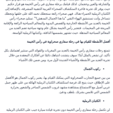
والشارقة والعين وعجمان. لذلك قيامك برحلة سفاري في رأس الخيمة هو قرار حكيم
حيث يوفر لك تجربة فاخرة لاستكشاف الصحراء العربية الذهبية المشرقة، بالإضافة إلى
الكثبان الرملية الحمراء هناك. فهي صحراء رائعة ستجعلك تحمد الله على خلقها وتجعلك
تتساءل وأنت تستنشق الهواء النقي "ما هذا الجمال المدهش؟". تمتلئ صحراء رأس
الخيمة بالعديد من الأنشطة الخارجية والقصص البدوية والمعالم السياحية الرائعة والإقامة
المريحة في المخيمات. فتعتبر رأس الخيمة بشكل عام وجهة سياحية تضم العديد من
المعالم السياحية المذهلة. حيث تشتهر بشمسها الدافئة، وكثبانها الرملية الواسعة.
أفضل الأنشطة للقيام بها في رحلة سفاري صحراوية في رأس الخيمة
تتمتع رحلات سفاري رأس الخيمة بالعديد من المغريات والفوائد التي ستثير اهتمامك بكل
تأكيد. لن تشعر بالملل أبدًا؛ سوف يتشتت انتباهك دائمًا عن أفكارك المعقدة من خلال
تجربة العديد من الأنشطة والأشياء الجديدة لأول مرة. ومن ضمن تلك الأشياء:
ركوب الجمال
من بين جميع التجارب الصحراوية التي يمكنك القيام بها، يعتبر ركوب الجمال هو الأفضل
على الإطلاق، حيث يتيح لك فرصة استكشاف الكثبان الرملية الهائلة من على ظهر جمل
عربي أصيل مع الاستمتاع بمشاهدة مشهد غروب الشمس الساحر والشعور بحرارة
الشمس التي تلامس بشرتك. بلطف ودفئ.
الكثبان الرملية
لن تكتمل رحلة سفاري رأس الخيمة دون تجربة قيادة سيارة جيب على الكثبان الرملية