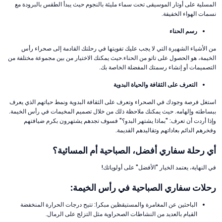
المسلية على أوتار الموسيقى تحت سماء مليئة بالنجوم حيث يبدأ الطقس بالبرودة مع
نسمات الهواء الخفيفة.
رسم الحناء
من الأشياء الشهيرة التي لا يجب عليك تفويتها في رحلتك القادمة إلى صحراء رأس
الخيمة، هو الحصول على تاتو من الحناء.حيث يمكنك الاختيار من بين مجموعة مختلفة من
التصميمات أو إنشاء رسمتك المفضلة الخاصة بك.
التعرف على الثقافة والحياة البدوية
استغل فرصة وجودك في الصحراء وتعرف على الثقافة البدوية ونمط حياتهم الذي يعرف
ببساطته وإلهامه. حيث يمكنك ملاحظة ذلك من خلال تصميم المخيمات في رأس الخيمة.
وإذا أردت أن تعرف: "بماذا يشتهر البدو؟" فسوف تجدهم يشتهرون بكرم ضيافتهم
وفخرهم الدائم بعاداتهم وتقاليدهم القديمة.
أي رحلة سفاري أفضل، الصباحية أم المسائية؟
في النهاية، يعتمد الخيار "الأفضل" على أولوياتك!
رحلات سفاري الصباحية في رأس الخيمة:
الباحثين عن المغامرة والمستيقظين مبكرا: تتيح درجات الحرارة المنخفضة
القيام بالعديد من النشاطات الصحراوية مثل التزلج على الرمال.