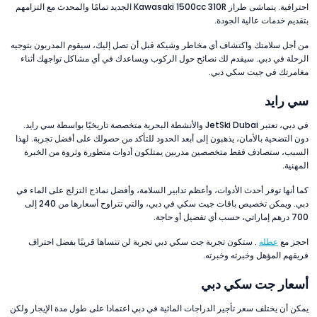
احترافية. يتماشى طراز Kawasaki 1500cc 310R الجديد تمامًا والمحدث مع التزامهم
بتقديم خدمات عالية الجودة.
من أجل سلامتك واكتشاف أي مخاطر وشيكة قبل أن تصل إليك، سيقوم المدربون بتوجيه
الرحلة في دبي. سيقدم لك نصائح حول الركوب ويساعدك في أي مشاكل تواجهك أثناء
مغامرتك في جيت سكي دبي.
سي رايد
في دبي، تعتبر JetSki Dubai والأنشطة البحرية متخصصة تاريخيًا بواسطة سي رايد.
دون التضحية بالأمان، يذهبون إلى أبعد الحدود للتأكد من حصولك على أفضل تجربة. لهذا
السبب، ستصادف فقط متخصصين مدربين يمتلكون أدوات متطورة وثروة من الخبرة
المهنية.
كما أنها توفر أحدث الأدوات، وأعظم تدابير السلامة، وأفضل نماذج التزلج على الماء في
دبي. ويمكن تخصيص باقات جيت سكي في دبي، والتي تتراوح أسعارها من 240 إلى
700 درهم إماراتي، حسب أي تفضيل أو حاجة.
احجز مع
عطله
. ستكون تجربة جت سكي دبي تجربة لن تنساها قريبًا بفضل احتراف
فريقهم المؤهل وخبرته وخبرته.
أسعار جت سكي دبي
يمكن أن يختلف سعر تأجير الدراجات المائية في دبي اعتمادا على طول مدة الإيجار ولكن