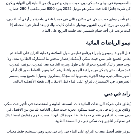
بالخصوصية في بوباي جتسكي دبي. حيث سوف يهتمون بك من البداية إلى النهاية ويكون
كل شيء جاهزًا لك؛ جت سكي هو موديل 2022 بقوة 1800 سم مكعب / 260 حصان.
يقع تأجير بوباي جيت سكي في مكان مثالي في جميرا 4 في واحدة من أرقى أحياء دبي،
بالقرب من برج العرب الشهير وبجوار شاطئ كايت، والذي يبعد أمتار عن المحطة إذا
كنت ترغب في أخذ حمام شمسي بعد جلسة التزلج على الماء.
نيمو الرياضات المائية
قبل الجولة، يقومون بإجراء برنامج تعليمي حول السلامة وعملية التزلج على الماء. ثم
يغادر الجميع على متن جيت سكي (يمكنك إحضار شخص ما لمشاركة الطائرة معه، ولا
يوجد سعر زائد). الجميع يتحرك على طول وتيرته الخاصة بعد المدرب. يتوقف المدرب
عدة مرات حتى يتمكن من مراقبة الجميع وانتظارهم. كما يقوم بالتقاط صور لك أمام
أشهر معالم دبي، وبعد الجولة يقدمونها لك مجانًا. ينتظرون وصول الجميع بينما يستمر
السريعون في الاستمتاع بالتزلج على الماء قبل الانتقال إلى نقطة الأفضلية التالية.
رايد في دبي
يُطلق على شركة الرياضات المائية ذات السمعة الطيبة والمتخصصة في تأجير جت سكي
وفلاي بورد رايد فى دبي. حيث ستكون تجربة جيت سكي الخاصة بك من بين الأفضل في
دبي بسبب التزامهم بتقديم خدمة عالية الجودة لك. لهذا السبب، فهم مؤهلون لمساعدتك
في سعيكم لتاجير جت سكي دبي ذي السمعة الطيبة.
تتوفر فقط أفضل معدات التزلج على الماء فى رايد فى دبي، وهي تستخدم فقط معدات