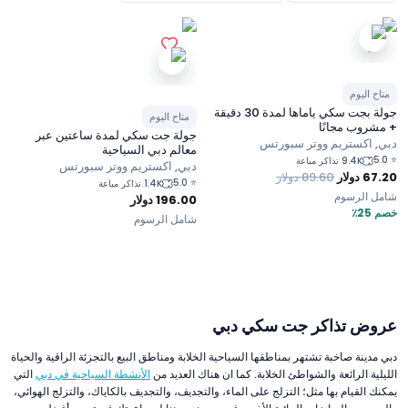
متاح اليوم
جولة بجت سكي ياماها لمدة 30 دقيقة
متاح اليوم
+ مشروب مجانًا
جولة جت سكي لمدة ساعتين عبر
دبي, اكستريم ووتر سبورتس
معالم دبي السياحية
5.0
⭐
9.4K تذاكر مباعة
دبي, اكستريم ووتر سبورتس
67.20
دولار
89.60
دولار
5.0
⭐
1.4K تذاكر مباعة
شامل الرسوم
196.00
دولار
خصم 25٪
شامل الرسوم
عروض تذاكر جت سكي دبي
دبي مدينة صاخبة تشتهر بمناطقها السياحية الخلابة ومناطق البيع بالتجزئة الراقية والحياة
الليلية الرائعة والشواطئ الخلابة. كما ان هناك العديد من
الأنشطة السياحية في دبي
التي
يمكنك القيام بها مثل؛ التزلج على الماء، والتجديف، والتجديف بالكاياك، والتزلج الهوائي،