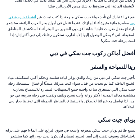
والعديد من الرياضات المائية الأخرى في دبي. نحن هنا لمساعدتك في تحديد أفضل
الأنشطة المائية التي ستوقظ بلا شك مدمن الأدرينالين فيك!
ضع في اعتبارك أن تأخذ جولة جيت سكي مبهجة إذا كنت تبحث عن
أنشطة خارجية في
دبي
مغامرة مائية مثيرة أثناء إجازتك. عندما تتنقل في أمواج بحر العرب الرائعة، ستشعر
بارتفاع معدل ضربات قلبك! شاهد أفق دبي الشهير من البحر أثناء استكشاف المناطق
المحيطة التي لا يمكن الوصول إليها إلا بالقارب. ستكون رحلتك إلى دبي أكثر إثارة إذا
قمت برحلة جت سكي!
أفضل أماكن ركوب جت سكي في دبي
رينا للسياحة والسفر
تأجير جت سكي في دبي من رينا، والذي يوفر قيادة سلسة وتحكم أكبر، استكشف مياه
الخليج الدافئة كما لم يحدث من قبل. سواء كنت متزلجًا مبتدئًا أو خبيرًا، ستمنحك رحلة
جيت سكي التي تستغرق ساعة واحدة جميع التسهيلات الممتازة للاستمتاع بتجارب
مشاهدة معالم المدينة الأكثر روعة وأنت تسبح وتلتف وتذهب في رحلة سريعة في جو
آمن. لذا تواصل مع خبرائنا للانطلاق والاستمتاع بالمناظر الجميلة التي توفرها بحار دبي
المتلألئة.
بوباي جيت سكي
يتمتع طاقم بوباي جيت سكي بمعرفة واسعة في سوق التزلج على الماء! فهم على دراية
باحتياجاتك وسوف تذهب إلى أبعد الحدود لضمان أن يكون لديك يوم رائع. كما ستشعر