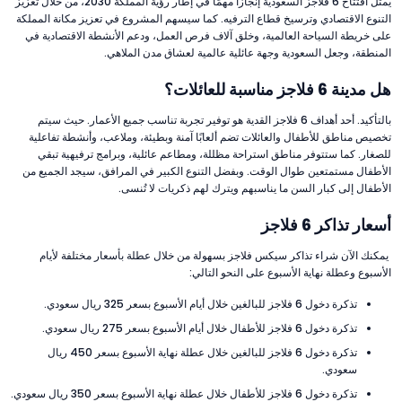
يمثل افتتاح 6 فلاجز السعودية إنجازًا مهمًا في إطار رؤية المملكة 2030، من خلال تعزيز
التنوع الاقتصادي وترسيخ قطاع الترفيه. كما سيسهم المشروع في تعزيز مكانة المملكة
على خريطة السياحة العالمية، وخلق آلاف فرص العمل، ودعم الأنشطة الاقتصادية في
المنطقة، وجعل السعودية وجهة عائلية عالمية لعشاق مدن الملاهي.
هل مدينة 6 فلاجز مناسبة للعائلات؟
بالتأكيد. أحد أهداف 6 فلاجز القدية هو توفير تجربة تناسب جميع الأعمار. حيث سيتم
تخصيص مناطق للأطفال والعائلات تضم ألعابًا آمنة وبطيئة، وملاعب، وأنشطة تفاعلية
للصغار. كما ستتوفر مناطق استراحة مظللة، ومطاعم عائلية، وبرامج ترفيهية تبقي
الأطفال مستمتعين طوال الوقت. وبفضل التنوع الكبير في المرافق، سيجد الجميع من
الأطفال إلى كبار السن ما يناسبهم ويترك لهم ذكريات لا تُنسى.
أسعار تذاكر 6 فلاجز
يمكنك الآن شراء تذاكر سيكس فلاجز بسهولة من خلال عطلة بأسعار مختلفة لأيام
الأسبوع وعطلة نهاية الأسبوع على النحو التالي:
تذكرة دخول 6 فلاجز للبالغين خلال أيام الأسبوع بسعر 325 ريال سعودي.
تذكرة دخول 6 فلاجز للأطفال خلال أيام الأسبوع بسعر 275 ريال سعودي.
تذكرة دخول 6 فلاجز للبالغين خلال عطلة نهاية الأسبوع بسعر 450 ريال
سعودي.
تذكرة دخول 6 فلاجز للأطفال خلال عطلة نهاية الأسبوع بسعر 350 ريال سعودي.