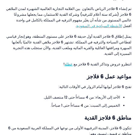
تم إنشاء 6 فلاجز الرياض بالتعاون بين العلامة التجارية العالمية الشهيرة لمدن الملاهي
6 فلاجز (شركة ستة أعلام للترفيه) وشركة القدية للاستثمار
،
مما يجعلها مشروعًا
عالمي المستوى من شأنه أن يغيّر مفهوم الترفيه في المملكة بالكامل في واحدة
أفضل
الأنشطة السياحية في السعودية
.
يمثل إطلاق 6 فلاجز القدية أول حديقة 6 فلاجز على مستوى المنطقة، وهو إنجاز قياسي
لقطاعي السياحة والترفيه في المملكة. تشتهر 6 فلاجز ملاهي القدية عالميًا بألعابها
المبهرة ومرافقها العائلية والقريه المائيه وملعب القدية، والآن ستجلب هذه التجربة
المميزة إلى القدية.
انتظرو عروض وتذاكر القدية 6 فلاجز مع
عطلة
!
مواعيد عمل 6 فلاجز
تفتح 6 فلاجز أبوابها أمام الزوار في الأوقات التالية:
الأحد إلى الأربعاء: من 4 مساءاً حتى 12 منتصف الليل.
الخميس إلى السبت: من 4 مساءاً حتى 1 صباحاً.
مناطق 6 فلاجز القدية
تتكون 6 فلاجز، المدينة الترفيهية الأولى من نوعها في المملكة العربية السعودية من 6
مناطق ترفيهية رئيسية، وهم: