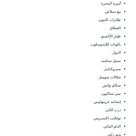
أميرة البحيرة.
بيغ سبلاش.
طائرات كانيون.
العملاق.
طيار الإكسبو.
بالونات كلايدوسكوب.
الدوار.
ستيل ستامبد.
سبروكنايتر.
شلالات سوميل.
سكاي واتش.
سي ستاليون.
إنشانتد جرينهاوس
درب الكنز.
توايلايت إكسبريس.
الدلو المائي.
ويند رايدر.