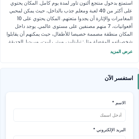
استمتع بدخول منتجع ألتون تاور لمدة يوم كامل. المكان يحتوي
على أكثر من 40 لعبة ومعلم جذب بالداخل، حيث يمكن لمحبي
المغامرات والإثارة أن يجدوا متعتهم. المكان يحتوي على 10
أفعوانيات، 7 منهم مصنفين على مستوى عالمي. يوجد داخل
المكان منطقة مصممة خصيصا للأطفال، حيث يمكنهم أن يقابلوا
شخصياتهم المفضلة مثل: تيليتابيز، وبيتر رابيت، وبريديا. الحديقة
على العديد من الألعاب والتجارب الأخرى التي لا ينبغي أن
عرض المزيد
تفوت.
استفسر الآن
الاسم
*
البريد الإلكتروني
*