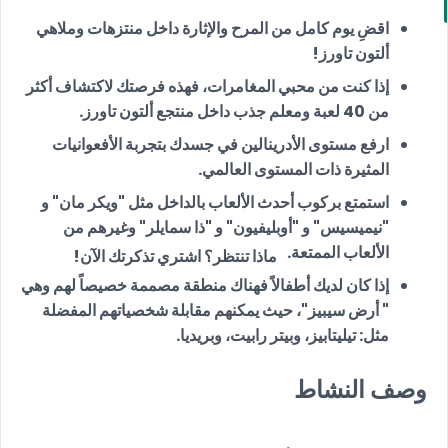
اقضِ يوم كامل من المرح والإثارة داخل منتزهات وملاهي
ألتون تاورز!
إذا كنت من محبي المغامرات، فهذه فرصتك لاكتشاف أكثر
من 40 لعبة ومعلم جذب داخل منتجع ألتون تاورز.
ارفع مستوى الأدرينالين في جسدك بتجربة الأفعوانيات
المثيرة ذات المستوى العالمي.
استمتع بركوب أحدث الألعاب بالداخل مثل "ويكر مان" و
"نيميسيس" و "أوبليفيون" و "ذا سمايلر" وغيرهم من
الألعاب الممتعة.
ماذا تنتظر؟ اشتري تذكرتك الآن!
إذا كان لديك أطفالاً فهناك منطقة مصممة خصيصاً لهم وهي
" أرض سيبيز"، حيث يمكنهم مقابلة شخصياتهم المفضلة
مثل: تيليتابيز، وبيتر رابيت، وبريديا.
وصف النشاط