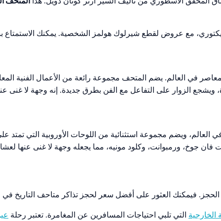
شاق المحقق الأسطوري من تأليف السير آرثر كونان دويل. هذا
المتحف ال
فيكتوري، مع عروض لقطع شيرلوك هولمز الشخصية. يمكنك الاستمتاع بس
اصر في العالم. يضم المتحف مجموعة رائعة من الأعمال الفنية المعاص
 ويشجع الزوار على التفاعل مع الفن بطرق جديدة. إنه وجهة لا غنى عنه
نت فان جوخ، ورمبوانت، وكلود مونيه، مما يجعله وجهة لا غنى عنها لعش
لحجز. فيمكنك العثور على أفضل سعر لحجز تذاكر متاحف التاريخ في
 الخارجية
التي تلبي احتياجات المسافرين عن المغامرة. تعتبر رحلة
عين