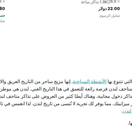
0
⭐
5.0
⭐
1.3K تذاكر مباعة
22.00
دولار
.60
شامل الرسوم
خصم 0
شام
لتي تتنوع بها
الأنشطة السياحية
. إنها مزيج ساحر من التاريخ العريق وال
متاحف لندن فرصة رائعة للتعمق في هذا التاريخ الغني. لندن هي موط
اكر دخول مجانية، وهناك أيضًا كثير من العروض على تذاكر متاحف لندن.
يزانيتك. مما يوفر لك تجربة لا تُنسى من تاريخ لندن. لذا انغمس في 
لندن
.
.