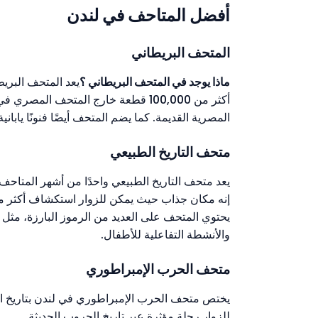
أفضل المتاحف في لندن
المتحف البريطاني
ماذا يوجد في المتحف البريطاني ؟
يعد المتحف البري
أكثر من 100,000 قطعة خارج المتحف ا
المصرية القديمة. كما يضم المتحف أيضًا فنونًا ياباني
متحف التاريخ الطبيعي
يعد متحف التاريخ الطبيعي واحدًا من أشهر المتاح
إنه مكان جذاب حيث يمكن للزوار استكشاف أكثر من 80 مليون عينة والتعرف على عجائب كوكب الأرض، من عصر الديناصورات إلى أسرار جسم ا
يحتوي المتحف على العديد من الرموز البارزة، مث
والأنشطة التفاعلية للأطفال.
متحف الحرب الإمبراطوري
للزوار رحلة مؤثرة عبر تاريخ الحروب الحديثة.