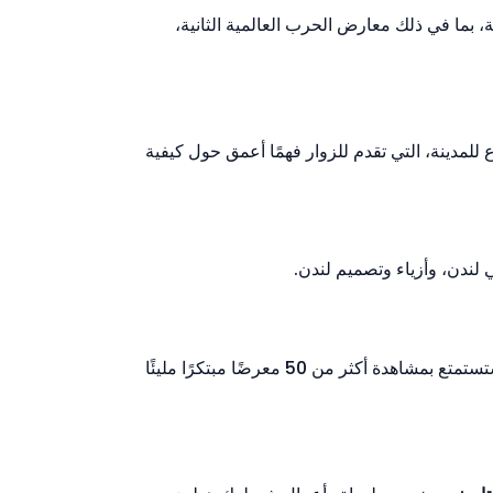
بما في ذلك معارض الحرب العالمية الثانية،
 للمدينة، التي تقدم للزوار فهمًا أعمق حول كيفية
 لندن، وأزياء وتصميم لندن.
فريدًا من نوعه ومخصصًا لاستكشاف الأوهام البصرية، والألغاز، والمفارقات التي تتحدى العقل. ستستمتع بمشاهدة أكثر من 50 معرضًا مبتكرًا مليئًا