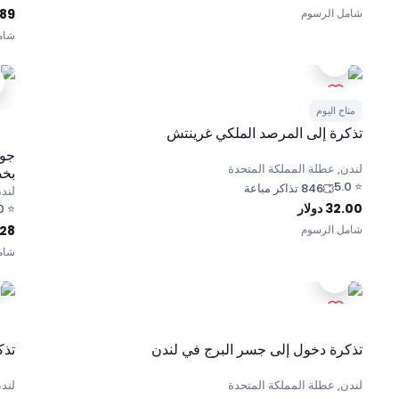
شامل الرسوم
.89
شام
متاح اليوم
تذكرة إلى المرصد الملكي غرينتش
جول
لندن, عطلة المملكة المتحدة
بخص
5.0
⭐
846 تذاكر مباعة
لند
32.00
دولار
0
⭐
شامل الرسوم
.28
شام
تذكرة دخول إلى جسر البرج في لندن
تذك
لندن, عطلة المملكة المتحدة
لند