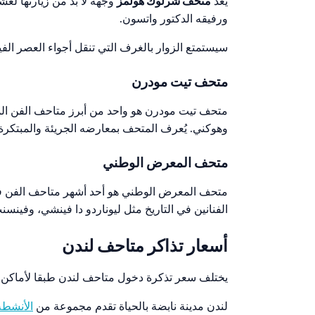
يعد
متحف شرلوك هولمز
وجهة لا بد من زيارتها لع
ورفيقه الدكتور واتسون.
سيستمتع الزوار بالغرف التي تنقل أجواء العصر ال
متحف تيت مودرن
متحف تيت مودرن هو واحد من أبرز متاحف الفن المع
وهوكني. يُعرف المتحف بمعارضه الجريئة والمبتكرة،
متحف المعرض الوطني
الفنانين في التاريخ مثل ليوناردو دا فينشي، وفينس
أسعار تذاكر متاحف لندن
يختلف سعر تذكرة دخول متاحف لندن طبقا لأماكن ا
لندن مدينة نابضة بالحياة تقدم مجموعة من
الأنشطة