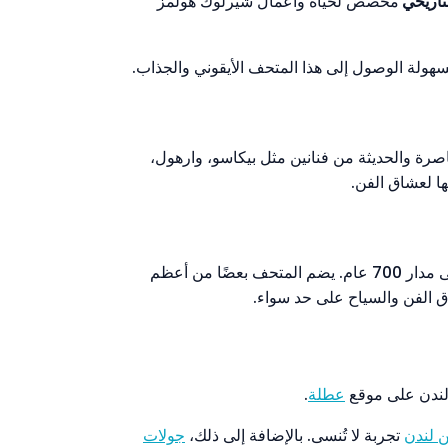
تاريخي
مخصص لحياة وأعمال شيرلوك هولمز
هولة الوصول إلى هذا المتحف الأيقوني والجذاب.
رة والحديثة من فنانين مثل بيكاسو، وارهول،
ا لعشاق الفن.
متحف المعرض الوطني هو أحد أشهر متاحف الفن في العالم، ويضم مجموعة استثنائية من اللوحات الأوروبية التي تمتد على مدار 700 عام. يضم المتحف بعضًا من أعظم
اق الفن والسياح على حد سواء.
 لندن على موقع
عطلة
.
 لندن
تجربة لا تُنسى. بالإضافة إلى ذلك،
جولات