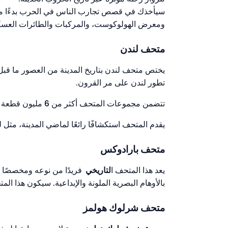
سيأخذك في قصص تجارب الناس في الحرب بدءًا من ا
ومعرض الهولوكوست، والمركبات والطائرات العسكري
متحف لندن
يختص متحف لندن بتاريخ المدينة من العصور ما قبل ال
تطور لندن على مر القرون.
تتضمن مجموعات المتحف أكثر من 6 مليون قطعة تتراوح من الأدوات القديمة إلى العصر الحديث.
يقدم المتحف استكشافًا رائعًا لماضي المدينة، مثل 
متحف بارادوكس
يعد هذا المتحف ا
لتاريخي
بالأوهام البصرية الملونة والإبداعية. سيكون هذا الم
متحف شرلوك هولمز