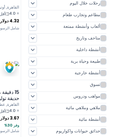
رحلات خلال اليوم
القاهرة, أوت
4.0
⭐
أقل من 10
مطاعم وتجارب طعام
4.32
دولار
ألعاب وأنشطة ممتعة
شامل الرسوم
متاحف وتاريخ
أنشطة داخلية
طبيعة وحياة برية
أنشطة خارجية
تسوق
15 دقيق
مواهب ودروس
حديقة تولي
القاهرة, عط
ملاهي وملاهي مائية
4.0
⭐
أقل من 10
3.67
دولار
أنشطة مائية
وفر 30%
حدائق حيوانات واكواريوم
شامل الرسوم