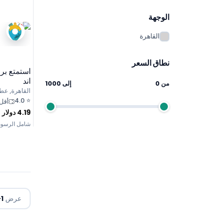
الوجهة
القاهرة
نطاق السعر
استمتع برح
اند
من
0
إلى
1000
القاهرة, عط
4.0
⭐
أقل من 10
4.19
دولار
شامل الرسوم
عرض
1
-