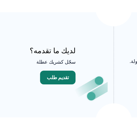
لديك ما تقدمه؟
لة.
سجّل كشريك عطلة
تقديم طلب