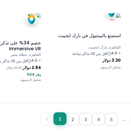
استمتع بالبينتبول في بارك ايجيبت
خصم 34% على تذك
القاهرة, بارك ايجيبت
Immersive VR
4.0
⭐
أقل من 10 تذاكر مباعة
القاهرة, عطلة مصر
3.30
دولار
4.0
⭐
أقل من 10 تذاكر مباعة
شامل الرسوم
2.84
دولار
4.31
دولار
وفر 34%
شامل الرسوم
1
...
2
3
4
5