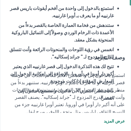
استمتع بالدخول إلى واحدة من أفخم أيقونات باريس قصر
غارنييه أو ما يعرف بـ أوبرا غارنييه.
ستندهش من فخامة العمارة الخاصة بالقصر بدءاً من
الأعمدة ذات الرخام الوردي وصولاً إلى التماثيل الباروكية
المنحوتة بشكل معقد.
انغمس في رؤية اللوحات والمنحوتات الرائعة وأنت تتسلق
وصف التجربة
الدرج المزدوج لـ " جراند إسكاليه".
تتيح لك هذه التذكرة الدخول إلى قصر غارنييه الذي يعتبر
أكبر دار أوبرا في أوروبا، بالإضافة إلى إمكانية الدخول إلى
استمتع بالدخول إلى واحدة من أفخم معالم الجذب في فرنسا
المعارض المؤقتة إذا كانت موجودة.
قصر غارنييه أو ما تعرف باسم بـ أوبرا غارنييه. ستنبهر بدءاً من
منظر البهو عند الدخول إلى القصر، ثم تستمتع برؤية اللوحات
ماذا تنتظر، اشتري الآن تذكرتك واستمتع بالدخول إلى
وأنت تصعد الدرج المزدوج لـ "جراند إسكاليه". يصنف القصر
القصر!
على أنه أكبر دار أوبرا في أوروبا. تعتبر أوبرا غارنييه جزء من
النسيج الثقافي لباريس مثل متحف اللوفر، وبرج إيفل.
عرض المزيد