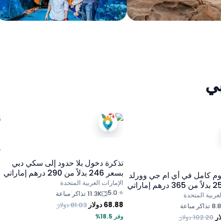
بي
ت
تذكرة دخول بلا حدود إلى سكي دبي
ا
بسعر 246 بدلاً من 290 درهم إماراتي
وم كامل في أي ام جي وورلد
⭐
الإمارات العربية المتحدة
0
5.0
⭐
11.3K تذاكر مباعة
لعربية المتحدة
68.88
دولار
ش
81.03
دولار
تذاكر مباعة
ار
وفر 18.5%
102.20
دولار