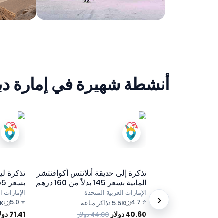
أنشطة شهيرة في إمارة د
تذكرة إلى حديقة أتلانتس أكوافنتشر
تذكرة لي
المائية بسعر 145 بدلاً من 160 درهم
بسعر 255 بدلاً من 365 درهم إماراتي
إماراتي
الإمارات العربية المتحدة
الإمارات ا
‹
5.0
⭐
4.7
⭐
5.5K تذاكر مباعة
8.8K 
40.60
دولار
71.41
دول
44.80
دولار