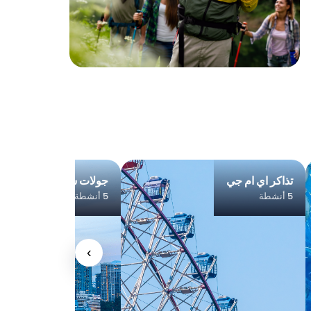
تذاكر اي ام جي
جولات سياحية في دبي
5 أنشطة
5 أنشطة
›