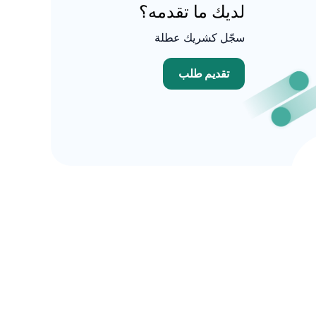
لديك ما تقدمه؟
سجّل كشريك عطلة
تقديم طلب