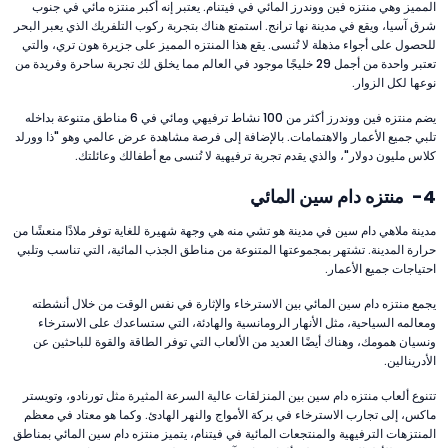
المميز وهي منتزه فين ووندرز المائي في فيتنام. يعتبر إنه أكبر منتزه مائي في جنوب
شرق آسيا، ويقع في مدينة نها ترانج. استمتع هناك بتجربة ركوب التلفريك الذي يعبر البحر
للحصول على أجواء مذهلة لا تُنسى. يقع هذا المنتزه المميز على جزيرة هون تري، والتي
تعتبر واحدة من أجمل 29 خليجًا موجود في العالم مما يخلق لك تجربة ساحرة وفريدة من
نوعها لكل الزوار.
يضم منتزه فين ووندرز أكثر من 100 نشاط ترفيهي ومائي في 6 مناطق متنوعة بداخله
تلبي جميع الأعمار والاهتمامات. بالإضافة إلى فرصة مشاهدة عرض عالمي وهو "ذا وورلد
كلاس مليون دولار"، والذي يقدم تجربة ترفيهية لا تُنسى مع أطفالك وعائلتك.
4- منتزه دام سين المائي
مدينة ملاهي دام سين في مدينة هو تشي منه هي وجهة شهيرة للغاية توفر ملاذًا منعشًا من
حرارة المدينة. تشتهر بمجموعتها المتنوعة من مناطق الجذب المائية، التي تناسب وتلبي
احتياجات جميع الأعمار.
يجمع منتزه دام سين المائي بين الاسترخاء والإثارة في نفس الوقت من خلال أنشطته
ومعالمه السياحية، مثل الأنهار الرومانسية والهادئة، التي ستساعدك على الاسترخاء
ونسيان همومك، وهناك أيضًا العديد من الألعاب التي توفر الطاقة والقوة للباحثين عن
الأدرينالين.
تتنوع ألعاب منتزه دام سين بين المنزلقات عالية السرعة المثيرة مثل تورنادو، وتويستر
ماكس، إلى تجارب الاسترخاء في بركة الأمواج والنهر الهادئ. وكما هو معتاد في معظم
المنتزهات الترفيهية والمنتجعات المائية في فيتنام، يتميز منتزه دام سين المائي بمناطق