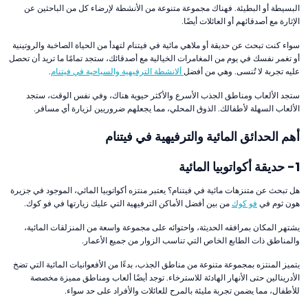
البسيطة أو البطيئة. فهناك مجموعة متنوعة من الأنشطة لإرضاء كل من الباحثين عن
الإثارة مع أصدقائهم أو العائلات أيضًا.
سواء كنت تبحث عن حديقة أو ملاهي مائية في فيتنام لتهدأ من الحياة الصاخبة والروتينية
أو تغمر نفسك في يوم من المغامرات الخيالية مع أصدقائك، ستجد تمامًا ما تريد أن تحصل
عليه تجربة لا تُنسى. وهي من أفضل
ألانشطة الترفيهية والسياحية في فيتنام
.
ستجد الألعاب ومناطق الجذب الأسرع والأكثر حيوية هناك، وفي نفس الوقت، ستجد
الألعاب السهلة لأطفالك. الذوق المحلي، مما يجعلهم ضروريين لزيارة أي مسافر.
أهم الحدائق المائية والترفيهية في فيتنام
1- حديقة أكواتوبيا المائية
هل تبحث عن متنزهات مائية في فيتنام؟ يعتبر منتزه أكواتوبيا المائي، الموجود في جزيرة
هون ثوم في
فو كوك
من بين أفضل الأماكن الترفيهية التي عليك زيارتها في فو كوك.
يشتهر المكان بمرافقه الحديثة، واحتوائه على مجموعة واسعة من المنزلقات المائية،
والمناطق ذات الطابع الخاص التي تناسب الزوار من جميع الأعمار.
يتميز المنتزه بمجموعة متنوعة من مناطق الجذب، بدءًا من الأفعوانيات المائية التي تضخ
الأدرينالين حتى الأنهار الهادئة للاسترخاء. توجد أيضًا ألعاب ومناطق مميزة مخصصة
للأطفال، مما يضمن تجربة مليئة بالمرح للعائلات والأفراد على حد سواء.