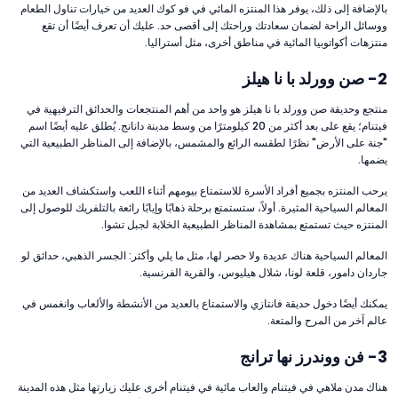
بالإضافة إلى ذلك، يوفر هذا المنتزه المائي في فو كوك العديد من خيارات تناول الطعام
ووسائل الراحة لضمان سعادتك وراحتك إلى أقصى حد. عليك أن تعرف أيضًا أن تقع
منتزهات أكواتوبيا المائية في مناطق أخرى، مثل أستراليا.
2- صن وورلد با نا هيلز
منتجع وحديقة صن وورلد با نا هيلز هو واحد من أهم المنتجعات والحدائق الترفيهية في
فيتنام؛ يقع على بعد أكثر من 20 كيلومترًا من وسط مدينة دانانج. يُطلق عليه أيضًا اسم
"جنة على الأرض" نظرًا لطقسه الرائع والمشمس، بالإضافة إلى المناظر الطبيعية التي
يضمها.
يرحب المنتزه بجميع أفراد الأسرة للاستمتاع بيومهم أثناء اللعب واستكشاف العديد من
المعالم السياحية المثيرة. أولاً، ستستمتع برحلة ذهابًا وإيابًا رائعة بالتلفريك للوصول إلى
المنتزه حيث تستمتع بمشاهدة المناظر الطبيعية الخلابة لجبل تشوا.
المعالم السياحية هناك عديدة ولا حصر لها، مثل ما يلي وأكثر: الجسر الذهبي، حدائق لو
جاردان دامور، قلعة لونا، شلال هيليوس، والقرية الفرنسية.
يمكنك أيضًا دخول حديقة فانتازي والاستمتاع بالعديد من الأنشطة والألعاب وانغمس في
عالم آخر من المرح والمتعة.
3- فن ووندرز نها ترانج
هناك مدن ملاهي في فيتنام والعاب مائية في فيتنام أخرى عليك زيارتها مثل هذه المدينة