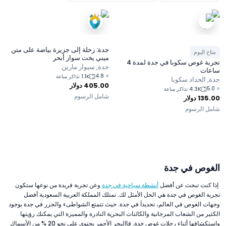
جدة: رحلة إلى جزيرة بياضة على متن
متاح اليوم
ميني يخت سوار أبحر
تجربة غوص سكوبا في جدة لمدة 4
جدة, سيوار مارين
ساعات
4.8
⭐
1.1K تذاكر مباعة
جدة, الحداد سكوبا
405.00
دولار
5.0
⭐
4.3K تذاكر مباعة
شامل الرسوم
135.00
دولار
شامل الرسوم
الغوص في جدة
إذا كنت تبحث عن أفضل
أنشطة سياحية في جدة
وعن تجربة فريدة من نوعها ستكون
تجربة الغوص في جدة هي الحل الأمثل لك. تمتلك المملكة العربية السعودية أفضل
وجهات الغوص في العالم، تحديداَ في جدة. حيث تتمتع الشواطىء والجزر في جدة بوجود
الكثير من الشعاب المرجانية والكائنات البحرية النادرة والمميزة التي يمكنك رؤيتها
واستكشافها أثناء رحلات غوص جدة. فاالبحر الأحمر يحتوي على نحو 20 % من الأسماك