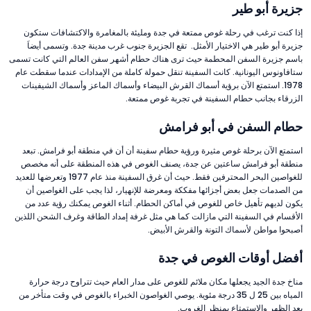
جزيرة أبو طير
إذا كنت ترغب في رحلة غوص ممتعة في جدة ومليئة بالمغامرة والاكتشافات ستكون
جزيرة أبو طير هي الاختيار الأمثل. تقع الجزيرة جنوب غرب مدينة جدة. وتسمى أيضاَ
باسم جزيرة السفن المحطمة حيث ترى هناك حطام أشهر سفن العالم التي كانت تسمى
ستافاونوس اليونانية. كانت السفينة تنقل حمولة كاملة من الإمدادات عندما سقطت عام
1978. استمتع الآن برؤية أسماك القرش البيضاء وأسماك الماعز وأسماك الشيفينات
الزرقاء بجانب حطام السفينة في تجربة غوص ممتعة.
حطام السفن في أبو فرامش
استمتع الآن برحلة غوص مثيرة ورؤية حطام سفينة أن أن في منطقة أبو فرامش. تبعد
منطقة أبو فرامش ساعتين عن جدة، يصنف الغوص في هذه المنطقة على أنه مخصص
للغواصين البحر المحترفين فقط. حيث أن غرق السفينة منذ عام 1977 وتعرضها للعديد
من الصدمات جعل بعض أجزائها مفككة ومعرضة للإنهيار، لذا يجب على الغواصين أن
يكون لديهم تأهيل خاص للغوص في أماكن الحطام. أثناء الغوص يمكنك رؤية عدد من
الأقسام في السفينة التي مازالت كما هي مثل غرفة إمداد الطاقة وغرف الشحن اللذين
أصبحوا مواطن لأسماك التونة والقرش الأبيض.
أفضل أوقات الغوص في جدة
مناخ جدة الجيد يجعلها مكان ملائم للغوص على مدار العام حيث تتراوح درجة حرارة
المياه بين 25 ل 35 درجة مئوية. يوصي الغواصون الخبراء بالغوص في وقت متأخر من
بعد الظهر والاستمتاع بمنظر الغروب.