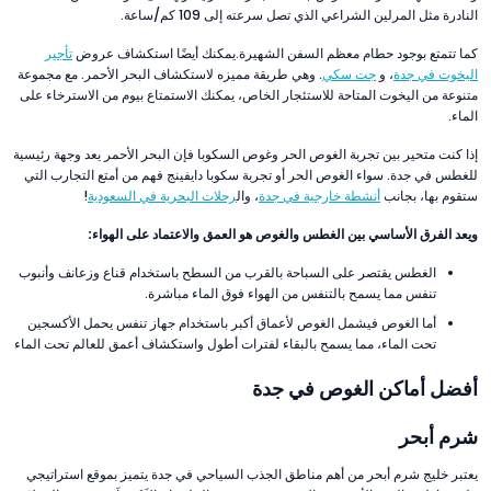
النادرة مثل المرلين الشراعي الذي تصل سرعته إلى 109 كم/ساعة.
كما تتمتع بوجود حطام معظم السفن الشهيرة.يمكنك أيضًا استكشاف عروض
تأجير
اليخوت في جدة
، و
جت سكي
. وهي طريقة مميزه لاستكشاف البحر الأحمر. مع مجموعة
متنوعة من اليخوت المتاحة للاستئجار الخاص، يمكنك الاستمتاع بيوم من الاسترخاء على
الماء.
إذا كنت متحير بين تجربة الغوص الحر وغوص السكوبا فإن البحر الأحمر يعد وجهة رئيسية
للغطس في جدة. سواء الغوص الحر أو تجربة سكوبا دايفينج فهم من أمتع التجارب التي
ستقوم بها، بجانب
أنشطة خارجية في جدة
، وال
رحلات البحرية في السعودية
!
ويعد الفرق الأساسي بين الغطس والغوص هو العمق والاعتماد على الهواء:
الغطس يقتصر على السباحة بالقرب من السطح باستخدام قناع وزعانف وأنبوب
تنفس مما يسمح بالتنفس من الهواء فوق الماء مباشرة.
أما الغوص فيشمل الغوص لأعماق أكبر باستخدام جهاز تنفس يحمل الأكسجين
تحت الماء، مما يسمح بالبقاء لفترات أطول واستكشاف أعمق للعالم تحت الماء
أفضل أماكن الغوص في جدة
شرم أبحر
يعتبر خليج شرم أبحر من أهم مناطق الجذب السياحي في جدة يتميز بموقع استراتيجي