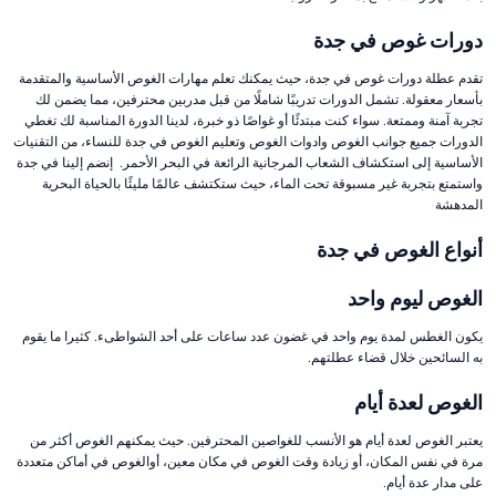
دورات غوص في جدة
تقدم عطلة دورات غوص في جدة، حيث يمكنك تعلم مهارات الغوص الأساسية والمتقدمة
بأسعار معقولة. تشمل الدورات تدريبًا شاملًا من قبل مدربين محترفين، مما يضمن لك
تجربة آمنة وممتعة. سواء كنت مبتدئًا أو غواصًا ذو خبرة، لدينا الدورة المناسبة لك تغطي
الدورات جميع جوانب الغوص وادوات الغوص وتعليم الغوص في جدة للنساء، من التقنيات
الأساسية إلى استكشاف الشعاب المرجانية الرائعة في البحر الأحمر. إنضم إلينا في جدة
واستمتع بتجربة غير مسبوقة تحت الماء، حيث ستكتشف عالمًا مليئًا بالحياة البحرية
المدهشة
أنواع الغوص في جدة
الغوص ليوم واحد
يكون الغطس لمدة يوم واحد في غضون عدد ساعات على أحد الشواطىء. كثيرا ما يقوم
به السائحين خلال قضاء عطلتهم.
الغوص لعدة أيام
يعتبر الغوص لعدة أيام هو الأنسب للغواصين المحترفين. حيث يمكنهم الغوص أكثر من
مرة في نفس المكان، أو زيادة وقت الغوص في مكان معين، أوالغوص في أماكن متعددة
على مدار عدة أيام.