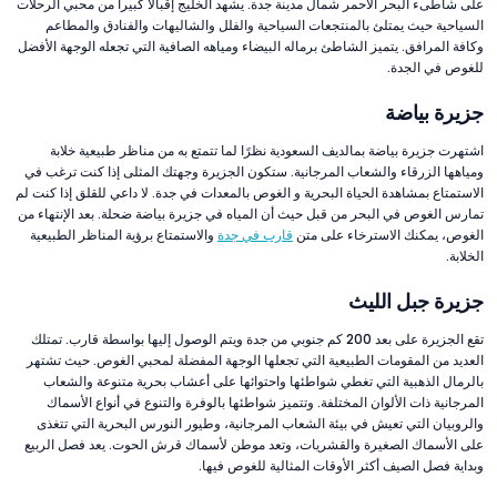
على شاطىء البحر الأحمر شمال مدينة جدة. يشهد الخليج إقبالاَ كبيراَ من محبي الرحلات
السياحية حيث يمتلئ بالمنتجعات السياحية والفلل والشاليهات والفنادق والمطاعم
وكافة المرافق. يتميز الشاطئ برماله البيضاء ومياهه الصافية التي تجعله الوجهة الأفضل
للغوص في الجدة.
جزيرة بياضة
اشتهرت جزيرة بياضة بمالديف السعودية نظرًا لما تتمتع به من مناظر طبيعية خلابة
ومياهها الزرقاء والشعاب المرجانية. ستكون الجزيرة وجهتك المثلى إذا كنت ترغب في
الاستمتاع بمشاهدة الحياة البحرية و الغوص بالمعدات في جدة. لا داعي للقلق إذا كنت لم
تمارس الغوص في البحر من قبل حيث أن المياه في جزيرة بياضة ضحلة. بعد الإنتهاء من
الغوص، يمكنك الاسترخاء على متن
قارب في جدة
والاستمتاع برؤية المناظر الطبيعية
الخلابة.
جزيرة جبل الليث
تقع الجزيرة على بعد 200 كم جنوبي من جدة ويتم الوصول إليها بواسطة قارب. تمتلك
العديد من المقومات الطبيعية التي تجعلها الوجهة المفضلة لمحبي الغوص. حيث تشتهر
بالرمال الذهبية التي تغطي شواطئها واحتوائها على أعشاب بحرية متنوعة والشعاب
المرجانية ذات الألوان المختلفة. وتتميز شواطئها بالوفرة والتنوع في أنواع الأسماك
والروبيان التي تعيش في بيئة الشعاب المرجانية، وطيور النورس البحرية التي تتغذى
على الأسماك الصغيرة والقشريات، وتعد موطن لأسماك قرش الحوت. يعد فصل الربيع
وبداية فصل الصيف أكثر الأوقات المثالية للغوص فيها.