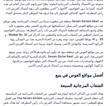
متنوعة من الأسماك والشعاب المرجانية الملونة. نظرًا لدورياتهم على مدار العام في هذه
المياه، كثيرًا ما يزور الغواصون "الأخوات" الذين يتطلعون إلى رؤية أسماك القرش ذات
رأس المطرقة. الجهد الإضافي للوصول إلى هنا لرؤية هذا الموطن البكر يستحق العناء.
تعد Seven Sisters Reef منطقة غير مطورة نسبيًا من الشعاب المرجانية، وهي موطن
لعدد من مواقع الغوص التي يمكن استكشافها عن طريق العيش. وهي مشهورة على
نطاق واسع بالمشاهد المنتظمة لأسماك القرش ذات رأس المطرقة. سيتمكن الغواصون
من اختيار الغطس في الشعاب المرجانية والغطس عند الانزال في Marker No. 32 ، و
39 ، و 41 موقعًا للغوص، حيث توجد وفرة من الحياة البحرية. هنا، من الممكن رؤية
البركودا المدرسية، والنهاش الأحمر، وسمك التونة، وربما حتى أسماك القرش النمر.
من بين مواقع الغوص في منطقة ينبع، قد يكون أبو جلاوة هو الأكثر روعة. يتميز موقع
الغوص هذا، الذي يقع على Seven Sister Reef، بالحياة البحرية الرائعة بالإضافة إلى
الكهوف والمنحدرات تحت الماء. من بين الأسماك التي يتوقع الغواصون مراقبتها،
باراكودا، الهامور، ومجموعة متنوعة من أسماك قرش البحر الأحمر.
أفضل مواقع الغوص في ينبع
الشعاب المرجانية السبعة
هناك العديد من الأماكن الرائعة لممارسة الغوص، من الشعاب المرجانية غير المكتشفة
إلى حطام السفن القديمة. سلسلة الشعاب المرجانية The Seven Sisters هي افضل
موقع للغطس؛ حيث تشتهر بمشاهدة أسماك القرش ذات رأس المطرقة. كما هناك بعض