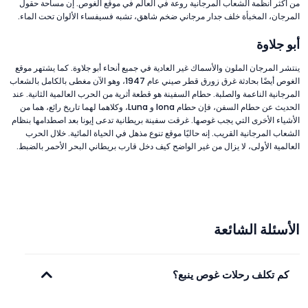
من أكثر أنظمة الشعاب المرجانية روعة في العالم في موقع الغوص. إن مساحة حقول
المرجان، المخبأة خلف جدار مرجاني ضخم شاهق، تشبه فسيفساء الألوان تحت الماء.
أبو جلاوة
ينتشر المرجان الملون والأسماك غير العادية في جميع أنحاء أبو جلاوة. كما يشتهر موقع
الغوص أيضًا بحادثة غرق زورق قطر صيني عام 1947، وهو الآن مغطى بالكامل بالشعاب
المرجانية الناعمة والصلبة. حطام السفينة هو قطعة أثرية من الحرب العالمية الثانية. عند
الحديث عن حطام السفن، فإن حطام Iona و Luna، وكلاهما لهما تاريخ رائع، هما من
الأشياء الأخرى التي يجب غوصها. غرقت سفينة بريطانية تدعى إيونا بعد اصطدامها بنظام
الشعاب المرجانية القريب. إنه حاليًا موقع تنوع مذهل في الحياة المائية. خلال الحرب
العالمية الأولى، لا يزال من غير الواضح كيف دخل قارب بريطاني البحر الأحمر بالضبط.
الأسئلة الشائعة
كم تكلف رحلات غوص ينبع؟