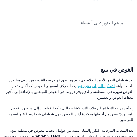
لم يتم العثور على أنشطة.
الغوص في ينبع
تعد شواطئ البحر الأحمر الخلابة في ينبع ومناطق غوص ينبع القريبة من أرقى مناطق
الجذب وأهم
الأماكن السياحية في ينبع
. يعد المركز السعودي للغوص أحد أكثر متاجر
الغوص شهرة في المنطقة، والذي يوفر دروسًا في الغوص للمبتدئين بالإضافة إلى تأجير
معدات الغوص والغطس.
إنه أحد مواقع الانطلاق للرحلات الاستكشافية التي تأخذ الغواصين إلى مناطق الغوص
المجاورة؛ بعض من أفضلها مذكورة أدناه. الغوص حول شواطئ ينبع لديه الكثير ليقدمه
للغواصين.
تعد الشعاب المرجانية البكر والمياه النقية من عوامل الجذب للغوص في منطقة ينبع.
مجموعة مذهلة من جزر الشعاب المرجانية تسمى Seven Sisters هي موطن لمجموعة