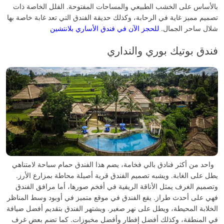
بالأساس على الخشب الطبيعي والمساحات المفتوحة.
الفلل الخاصة ذات
تصميم مميز غاية في الرحابة، وكذلك حديقة الفندق التي تعد غابة خاصة بها
شلال ساحر الجمال.
للحجز الآن في فندق الأساري بلانتشين
فندق بوتيك بوري والنداري
واحد من أكثر فنادق بالي فخامة، يضم هذا الفندق حمام سباحة لامتناهي
يطل على الغابة. ويشبه تصميم الفندق قرية أصيلة محاطة بمزارع الأرز.
وتصميم الغرف يمثل الأناقة الريفية في أفخم صورها، أما مرافق الفندق
فهي على أحدث طراز.
يقع الفندق في موقع متميز في أوبود وسط المناظر
الخلابة المحيطة، ويطل على نهر صغير. ويشتهر الفندق بتقديم أفضل ضيافة
في المنطقة، وكذلك أفضل إفطار وأفضل مخبوزات.
كما تضم بعض غرف