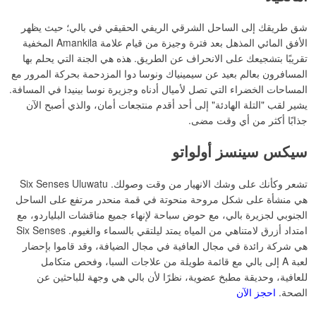
شق طريقك إلى الساحل الشرقي الريفي الحقيقي في بالي؛ حيث يظهر
الأفق المائي المذهل بعد فترة وجيزة من قيام علامة Amankila المخفية
تقريبًا بتشجيعك على الانحراف عن الطريق. هذه هي الجنة التي يحلم بها
المسافرون بعالم بعيد عن سيمينياك ونوسا دوا المزدحمة بحركة المرور مع
المساحات الخضراء التي تصل لأميال أدناه وجزيرة نوسا بينيدا في المسافة.
يشير لقب "التلة الهادئة" إلى أحد أقدم منتجعات أمان، والذي أصبح الآن
جذابًا أكثر من أي وقت مضى.
سيكس سينسز أولواتو
تشعر وكأنك على وشك الانهيار من وقت وصولك. Six Senses Uluwatu
هي منشأة على شكل مروحة منحوتة في قمة منحدر مرتفع على الساحل
الجنوبي لجزيرة بالي، مع حوض سباحة لإنهاء جميع مناقشات البلياردو، مع
امتداد أزرق لامتناهي من المياه يمتد ليلتقي بالسماء والغيوم. Six Senses
هي شركة رائدة في مجال العافية في مجال الضيافة، وقد قاموا بإحضار
لعبة A إلى بالي مع قائمة طويلة من علاجات السبا، وفحص متكامل
للعافية، وحديقة مطبخ عضوية، نظرًا لأن بالي هي وجهة للباحثين عن
الصحة.
احجز الآن