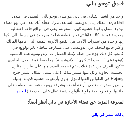
فندق توجو بالي
واحد من اشهر الفنادق في بالي هو فندق توجو بالي. المشي في فندق
Tugu Bali ينقلك إلى إندونيسيا السابقة. تدرك فجأة أنك تقف في بهو مضاء
بهدوء أسفل باغودا خشبية كبيرة منحوتة، وهي في الواقع قاعة احتفالية
مقدسة عمرها 150 عامًا تم نقلها قطعة قطعة من بلدة في وسط بالي. كما
إنها واحدة من عشرات الآلاف من القطع الأثرية الثمينة التي أقامها المالك،
وأكبر جامع للتحف في إندونيسيا، على مشارف شاطئ باتو بولونج في
كانجو.
كل ذلك جزء من خطة لإنقاذ الحضارات الإندونيسية شبه المنسية
(توغو تعني "النصب التذكاري" بالإندونيسية). هذا فقط قمة الجبل الجليدي.
تتكون الغرف من عدة فيلات، تم تصميم العديد منها على طراز المنازل
الخشبية الجاوية وكل منها متميز تمامًا. (على سبيل المثال، يتميز جناح
Rejang في الطوابق العليا لمنزل جاوي بأرضيات خشبية قديمة جميلة
وسرير منحوت مغطى بأربعة أعمدة وشرفة ريفية مشمسة تصطف على
جانبيها نوافذ زجاجية ملونة بألواح خشبية تطل على الحديقة.)
للحجز
لمعرفة المزيد عن قضاء الأجازة في بالي أنظر أيضاً:
باقات سفر في بالي