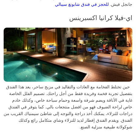
جانجل فيش.
للحجز في فندق شابونغ سيبالي
اي-فيلا كرانيا اكسبرينس
حين تختلط الفخامة مع العادات والتقاليد في مزيج ساحر، يعد هذا الفندق
بتفصيل تجربة فخمة وفريدة فقط من أجل راحتك. تصميم الفلل الخاصة
غاية في الأناقة ويضم شرفة واسعة وحمام سباحة خاص، وكذلك خادم
خاص لراحة الضيوف فهو من افضل منتجعات بالي.
كما يتوفر في الفندق
دراجات للنزلاء، يمكنك أخذ دراجة والتوجه إلى شاطئ سيمنياك القريب من
الفندق. ويقدم الفندق إفطار لذيذ للنزلاء وشاي متكامل رائع وكذلك
شوكولاتة طبيعية منزلية الصنع.