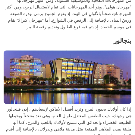
من المهرجانات الثقافية والموسيقية السنوية، ومن أشهر مهرجاناتها
"مهرجان هولي"، وهو أحد المهرجانات التي تقام لاستقبال الربيع، ومن أكثر
المهرجاناتِ صخباً بالألوانِ في الهند، إذ يقوم الجموع برمي بودرة الصبغة
ورشّ المياه، بالإضافة إلى الرقصِ في الشوارع. أما "مهرجان كيرالا" يقام
في موسم الحصاد، إذ يتم فيه قرع الطبول وتقديم رقصة النمر.
بنجالور
إذا كان أولادك يحبون المرح وتريد أفضل الأماكن لإسعادهم ، إذن فبنجالور
هي وجهتك، حيث الطقس المعتدل طوال العام، وهي تعد منتجعاً ويحيطها
الطبيعة الخضراء والحدائق التي تسمح لأولادك باللعب والمرح، كما أنها
مليئة بمدن الملاهي الممتعة مثل مدينة ملاهي وندرلاند، بالإضافة إلي أقدم