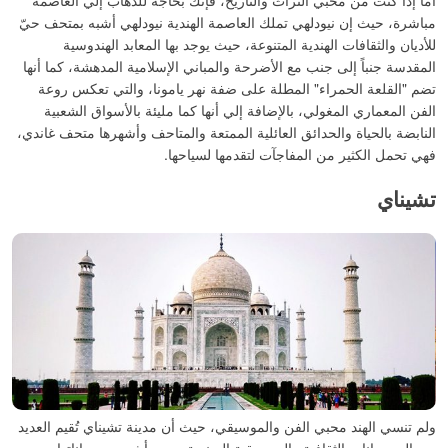
مباشرة، حيث إن نيودلهي تملك العاصمة الهندية نيودلهي أشبه بمتحف حيّ
للأديان والثقافات الهندية المتنوعة، حيث يوجد بها المعابد الهندوسية
المقدسة جنباً إلى جنب مع الأضرحة والمباني الإسلامية المدهشة، كما أنها
تضم "القلعة الحمراء" المطلة على ضفة نهر يامونا، والتي تعكس روعة
الفن المعماري المغولي، بالإضافة إلي أنها كما مليئة بالأسواق الشعبية
النابضة بالحياة والحدائق العائلية الممتعة والمتاحف وأشهرها متحف غاندي،
فهي تحمل الكثير من المفاجآت لتقدمها لسياحها.
تشيناي
ولم تنسي الهند محبي الفن والموسيقي، حيث أن مدينة تشيناي تُقيم العديد