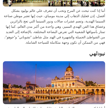
أما إذا كنت تبحث عن المرح وتحب أن تتعرف علي عالم بوليود بشكل
أفضل، إذن فعليك الذهاب إلي مدينة مومباي، حيث إنها تعتبر موطن صناعة
السينما الهندية، وتضم عشرات صالات ودور السينما التي تعج بالزائرين
وعشاق هذا الفن الهندي المميز، وهي واحدة من أكبر مدن العالم، كما إنها
تمتاز بأسواقها الشعبية التي تعرض البضاعة المختلفة، بالإضافة إلى العديد
من الشواطئ الجميلة والشهيرة في الهند مثل شاطئ "تشوباتي" و"جوهو"،
فهي من الممكن أن تكون وجهة متكاملة للسياحة الشاملة.
نيودلهي
أما إذا كنت من محبي التراث والتاريخ، فإنك بحاجة للذهاب إلي العاصمة