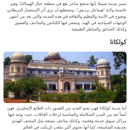
تتميز مدينة شيملا بأنها منتجع ساحر يقع في منطقة جبال الهيمالايا، وهي
عاصمة ولاية "هيماجل برديش"، وتستطيع أن تري أثر الإستعمار البريطاني
بوضوح في الأبنية والتنظيم والثقافة في هذه المدينة والتي تعد من أشهر
الوجهات السياحية في الهند، وتنتشر فيها الكنائس والمتاحف والقصور
وكذلك الحدائق والمناظر الطبيعية.
كولكاتا
أما مدينة كولكاتا فهي تضم العديد من القصور ذات الطابع الإنجليزي، فهي
أيضاً تعد من المدن المتكاملة والمناسبة لرحلات العائلات، حيث يوجد فيها
مراكز تسوق حديثة وفخمة، وكذلك متاحف ممتعة مثل المتحف الهندي
بحديقته الشاسعة، كما أنها تحتوي أكبر ملعب كريكت في العالم.