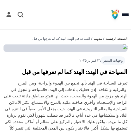
الصفحة الرئيسية
/
مدونتنا
/
السياحة في الهند: الهند كما لم تعرفها من قبل
وجهات السفر
٢٦ فبراير ٢٠٢٥
السياحة في الهند: الهند كما لم تعرفها من قبل
تعرف السياحة في الهند بأنها تجمع بين الهدوء والراحة، وبين المرح
والترفيه والثقافة. إذن فعليك بالذهاب إلي الهند، فالسياحة والتجول في
الهند هو مزيج من الهدوء والصخب، حيث أنها تتمتع بمناطق هادئة تبعث على
الراحة والإستجمام وأخري صاخبة ملئية بالمرح والاستمتاع. تكثر الأماكن
السياحية والمعالم التاريخية في الهند، حيث يجعل الأمر صعباً في التنزه في
البلاد واستكشافها في عدة أيام، فالأمر قد يتطلب شهوراً لكي تقوم بزيارة
كل ما تريده، ولكن عليك الاختيار والتركيز على معالم أو أماكن محددة لكي
تستمتع بها بشكل أكبر. فالاختيار يكون بين المدن المختلفة التي تتميز كلاً