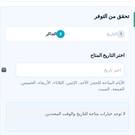
ريال أو شحنها بدفع 129 ريال فقط واستلام 200 ريال.. تعال
واحجز حتى لا تفوت المرح!
تحقق من التوفر
التاريخ
التذاكر
2
1
اختر التاريخ المتاح
الأيام المتاحة للحجز: الأحد، الإثنين، الثلاثاء، الأربعاء، الخميس،
الجمعة، السبت
لا توجد خيارات متاحة للتاريخ والوقت المحددين