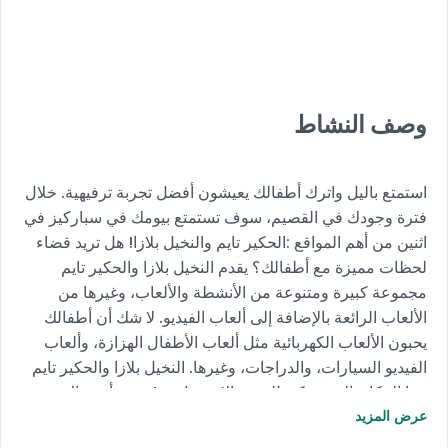
وصف النشاط
استمتع باليل واترك أطفالك يعيشون أفضل تجربة ترفيهية. خلال
فترة وجودك في القصيم، سوف تستمتع بيومك في سباركيز في
اثنين من أهم المواقع :الحكير تايم والنخيل بلازا! هل تريد قضاء
لحظات مميزة مع أطفالك؟ يقدم النخيل بلازا والحكير تايم
مجموعة كبيرة ومتنوعة من الأنشطة والألعاب، وغيرها من
الألعاب الرائعة بالإضافة إلى ألعاب الفيديو. لا شك أن أطفالك
يحبون الألعاب الكهربائية مثل ألعاب الأطفال الهزازة، وألعاب
الفيديو السيارات، والدراجات، وغيرها. النخيل بلازا والحكير تايم
هما المكان الذى يمكن للجميع الاستمتاع به! حيث أن هناك
أنشطة ممتعة للكبار أيضًا. استمتع بقضاء وقت ممتع مع بطاقة
عرض المزيد
الألعاب التي يمكن شحنها بدفع 174 ريال فقط واستلام 300