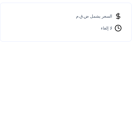
السعر يشمل ض.ق.م
لا إلغاء