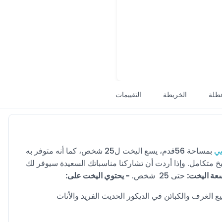
طلة
الخريطة
التقييمات
بي
بمساحة 56قدم، يسع اليخت ل25 شخص، كما أنه متوفر به
حيث يحتوي على 3 غرف نوم، و2 حمام، ومطبخ متكامل. وإذا أردت أن تشاركنا مناسباتك السعيدة سيوفر لك
عة اليخت:
حتى 25 شخص.
- يحتوي اليخت على:
رك جميع الغرف والكبائن في الديكور الحديث الفريد والأثاث