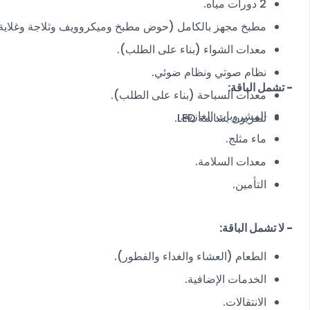
2 دورات مياه.
مطبخ مجهز بالكامل (حوض مطبخ وميكروويف وثلاجة وغلاية 
معدات الشواء (بناء على الطلب).
نظام صوتي ونظام ضوئي.
- تشمل الباقة:
معدات السباحة (بناء على الطلب).
المشروبات الغازية.
تلفزيون بشاشة LED.
ماء مثلج.
معدات السلامة.
التأمين.
- لا تشمل الباقة:
الطعام (العشاء والغداء والفطور).
الخدمات الإضافية.
الانتقالات.