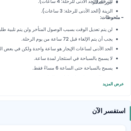
الترفيه (الحد الأدنى للرحلة: 4 ساعات).
جزر العالم.
الزينة (الحد الأدنى للرحلة: 3 ساعات).
- ملحوظات:
لن يتم تعديل الوقت بسبب الوصول المتأخر ولن يتم تلبية طلبا
يجب أن يتم الإلغاء قبل 72 ساعة من يوم الرحلة.
الحد الأدنى لساعات الإيجار هو ساعة واحدة ولكن في بعض الح
لا يسمح بالسباحة في استئجار لمدة ساعة.
يسمح بالسباحة حتى الساعة 6 مساءً فقط.
يمكن للضيوف إحضار طعامهم الخاص.
عرض المزيد
قبل الرحلة.
أحضر قسيمتك الصالحة وقم بتقديمها عند الوصول.
استفسر الآن
يجب على كل راكب تقديم بطاقة هوية صالحة (بطاقة العمل، بطا
وفقًا لسياسة خفر السواحل.
يرجى الحضور مبكرا بـ 10-15 دقيقة قبل رحلتك.