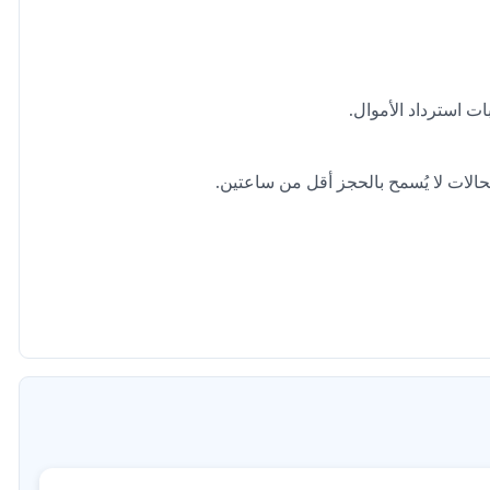
ت استرداد الأموال.
الات لا يُسمح بالحجز أقل من ساعتين.
بالنسبة للأشخاص الذين يعانون من دوار الحركة / دوار البحر، يرجى بتناول حبوب دوار الحركة على الأقل 30 دقيقة - 1 ساعة
قة الهوية الإماراتية، جواز السفر، التأشيرة ورخصة القيادة)