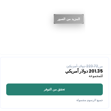
المزيد من الصور
% خصم
10
من
223.72
دولار أمريكي
201.35
دولار أمريكي
للمجموعة
تحقق من التوفر
جميع الرسوم مشمولة