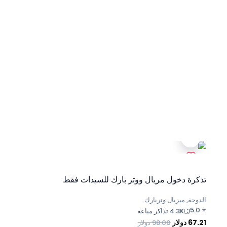
تذكرة دخول مريال ووتر بارك للسيدات فقط
الدوحة, ميريال وتربارك
5.0
⭐
4.3K تذاكر مباعة
67.21
دولار
98.00
دولار