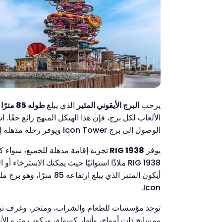
يرحب
البرج الأيقوني المثير
الذي يبلغ
طوله 85 مترًا
الألعاب لكل برج، فإن هذا الهيكل المبهج رائع حقًا.
الوصول إلى برج Icon Tower ويوفر رحلة مذهلة إلى هذا الملاذ للباحثين عن الإثارة.
يوفر
RIG 1938
تجربة إقامة مذهلة للجميع، سواء ك
RIG 1938 ملاذًا استوائيًا حيث يمكنك الاست
أيكون المثير الذي يب
Icon.
توجد مؤسسات للطعام والشراب، ومتجر، وغرف تبديل
ومسابح ذات أمواج، وأنهار كسولة، وركوب مترو الأنف