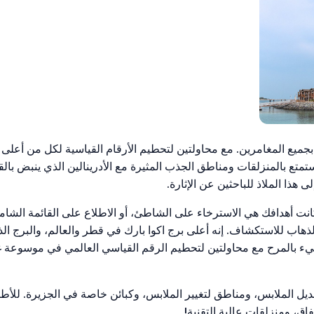
بجميع المغامرين. مع محاولتين لتحطيم الأرقام القياسية لكل من أعلى
 استمتع بالمنزلقات ومناطق الجذب المثيرة مع الأدرينالين الذي ينبض ب
انت أهدافك هي الاسترخاء على الشاطئ، أو الاطلاع على القائمة الشا
رخاء أو الذهاب للاستكشاف. إنه أعلى برج اكوا بارك في قطر والعالم، والب
لغ ارتفاعه 85 مترًا، وهو برج مليء بالمرح مع محاولتين لتحطيم الرقم القياسي العالم
 الملابس، ومناطق لتغيير الملابس، وكبائن خاصة في الجزيرة. للأطفا
اق، ومنزلقات عالية التقنية!