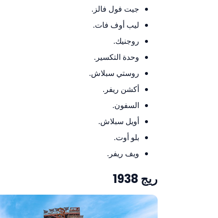
جيت فول فالز.
ليب أوف فات.
روجنيك.
وحدة التكسير.
روستي سبلاش.
أكشن ريفر.
السفون.
أويل سبلاش.
بلو أوت.
ويف ريفر.
ريج 1938