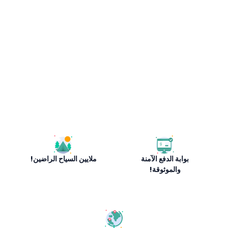
بوابة الدفع الآمنة
ملايين السياح الراضين!
والموثوقة!