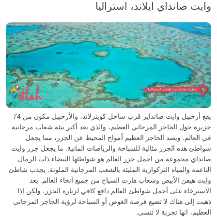
وايت صانداي ايلاند، استراليا
يقع أرخبيل وايت صاندايز قرب ساحل كوينزلاند، والأرخبيل مكون من 74
جزيرة حول الحاجز المرجاني العظيم، والذي يعد أكبر بيئة شعاب مرجانية
في العالم. ويصد الحاجز العظيم أمواج المحيط عن الجزر، مما يجعل
شواطئ هذه الجزر مثالية للسباحة والرياضات المائية.
ما يجعل جزر وايت
صانداي مجموعة من اجمل جزر العالم هو شواطئها البيضاء ذات الرمال
الناعمة والمياه التركوازية المليئة بالشعب المرجانية الملونة. يجذب شاطئ
وايت هيفن الأبيض وشعاب هارت السياح من جميع أنحاء العالم.
يعد
الاسترخاء على أجمل شواطئ العالم دافع كافي لزيارة الجزر، ولكن إذا
ذهبت إلى هناك لا تضيع فرصة الغوص أو السباحة لرؤية الحاجز المرجاني
العظيم، انها تجربة لا تنسى.