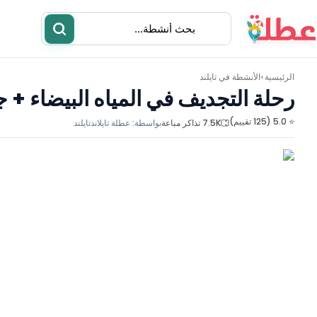
الرئيسية
الأنشطة في
تايلند
>
رحلة التجديف في المياه البيضاء + ج
⭐ 5.0 (125 تقييم)
7.5K تذاكر مباعة
بواسطة:
عطلة تايلاند
تايلند
أنشطة
مطاعم