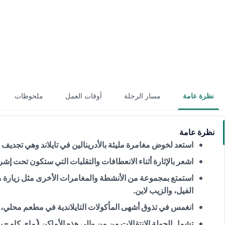
نظرة عامة
مسار الرحلة
أوقات العمل
ملحوظات
نظرة عامة
استعد لخوض مغامرة مليئة بالأدرينالين في تايلاند وهي تجديف ال
اشعر بالإثارة أثناء الانعطافات والتقلبات التي ستكون تحت إش
استمتع بمجموعة من الأنشطة والمغامرات الأخرى مثل زيارة مع
الفيل، والزيب لاين.
انغمس في تذوق أشهى المأكولات التايلاندية في مطعم محلي
تشمل الجولة الإنتقالات من من وإلى هذه الأماكن (ماي كاو - يامو