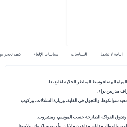
الباقة لا تشمل
السياسات
سياسات الإلغاء
كيف تحجز مع
مياه البيضاء وسط المناظر الخلابة لفانغ نغا.
راف مدربين براء.
بد سوانكوها، والتجول في الغابة، وزيارة الشلالات، وركوب
، وتذوق الفواكه الطازجة حسب الموسم، ومشروب.
، والمطار - ناياي - نايتون - لايان، وأو بور- باكلوك، ولاجونا،