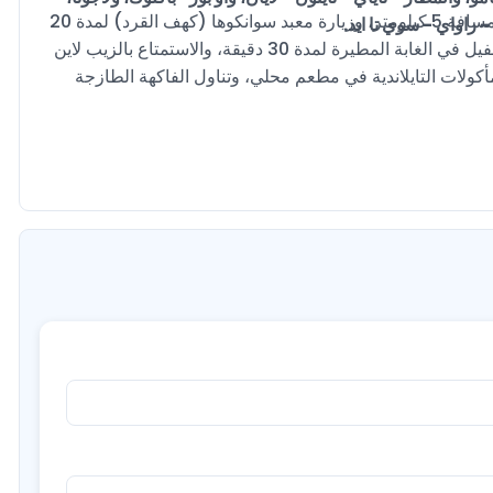
استمتع بتجربة مثيرة وهي التجدبف في المياه البيضاء في فانغ نغا لمسافة 5 كيلومتر، وزيارة معبد سوانكوها (كهف القرد) لمدة 20
- راواي - سوي تا ايد.
دقيقة. ستقوم بعمل جولة في الغابات وصولاً إلى الشلال، وركوب الفيل في الغابة المطيرة لمدة 30 دقيقة، والاستمتاع بالزيب لاين
 المأكولات التايلاندية في مطعم محلي، وتناول الفاكهة الطازجة