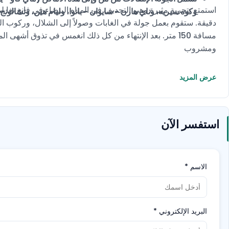
وكوه سيريه، وناي هارن - سايوان - بانوا، وليام هين، وتشالونج 
مسافة 150 متر. بعد الإنتهاء من كل ذلك انغمس في تذوق أشهى
ومشروب
عرض المزيد
استفسر الآن
الاسم
*
البريد الإلكتروني
*