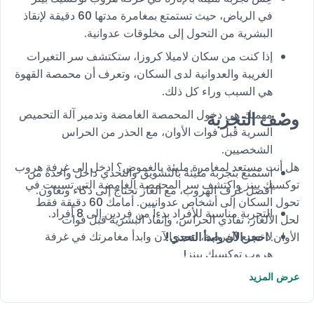
في الرياض، حيث تستمتع بمغامرة مدتها 60 دقيقة لإنقاذ
البشرية من التحول إلى مخلوقات عدوانية.
إذا كنت من سكان لاميلا كروزا، ستكتشف سر التغيرات
الغريبة والعدوانية لدى السكان، وتعرف أن محمصة القهوة
هي السبب وراء كل ذلك.
مهمتك هي دخول المحمصة الغامضة وتدمير آلة التحميص
وصف التجربة
السرية قبل فوات الأوان، مع الحذر من الحراس
الشخصيين.
هل أنت مستعد لمغامرة مليئة بالغموض؟ ادخل إلى غرفة هروب
استمتع بتجربة مليئة بالتشويق والتحدي داخل واحدة من
توكسيك بينز واكتشف سر المحمصة الغامضة التي تسببت في
أفضل غرف الهروب، مع ألغاز تحتاج إلى ذكاء وتعاون.
تحول السكان إلى أشخاص عدوانيين. أمامك 60 دقيقة فقط
التجربة مناسبة للأفراد بدءاً من فردين إلى 8 أفراد.
لحل الألغاز، تفادي الحراس، وإنقاذ البشرية قبل فوات
لا تضيع الفرصة، احجز الآن وابدأ مغامرتك في غرفة
الأوان.
احجز الآن وابدأ التحدي!
هروب توكسيك بينز!
عرض المزيد