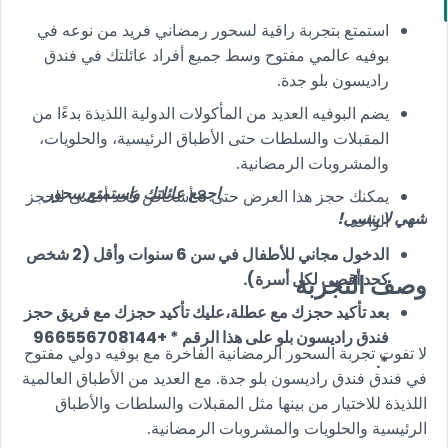
استمتع بتجربة راقية لسحور رمضاني فريد من نوعه في
بوفيه عالمي مفتوح وسط جميع أفراد عائلتك في فندق
راديسون بلو جدة.
يضم البوفيه العديد من المأكولات الدولية اللذيذة بدءًا من
المقبلات والسلطات حتى الأطباق الرئيسية، والحلويات،
والمشروبات الرمضانية.
اجمع عائلتك واستمتع سحور
يمكنك حجز هذا العرض حتى 8 أشخاص كحد أقصى للحجز
شهي لا ينسى!
الواحد.
الدخول مجاني للأطفال في سن 6 سنوات وأقل (2 شخص
كحد أقصى لكل أسرة).
وصف التجربة
بعد تأكيد حجزك مع عطلة،عليك تأكيد حجزك مع فريق حجز
فندق راديسون بلو على هذا الرقم * +966556708144
لا تفوت تجربة السحور الرمضانية الفاخرة مع بوفيه دولي مفتوح
*.
في فندق فندق راديسون بلو جدة. مع العديد من الأطباق العالمية
اللذيذة للاختيار من بينها مثل المقبلات والسلطات والأطباق
الرئيسية والحلويات والمشروبات الرمضانية.