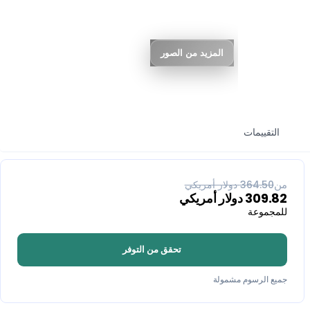
المزيد من الصور
التقييمات
% خصم
15
من
364.50
دولار أمريكي
309.82
دولار أمريكي
للمجموعة
تحقق من التوفر
جميع الرسوم مشمولة