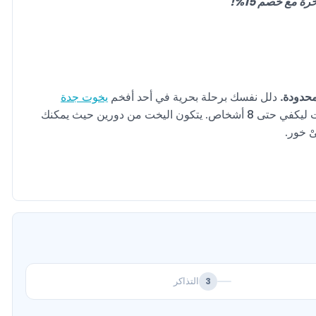
 خصم 15%!
دلل نفسك برحلة بحرية في أحد أفخم
يخوت جدة
. شارك من تحب من عائلتك وأصدقائك الآن حيث يتسع اليخت ليكفي حتى 8 أشخاص. يتكون اليخت من دورين حيث يمكنك
ْ خور.
التذاكر
3