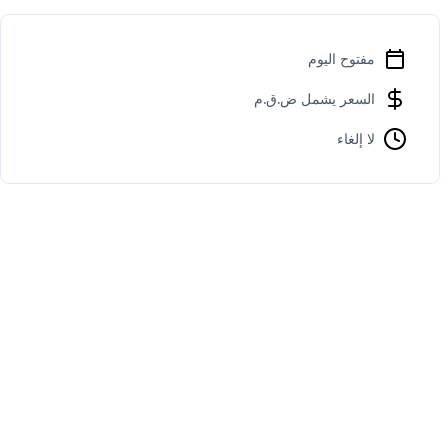
مفتوح اليوم
السعر يشمل ض.ق.م
لا إلغاء