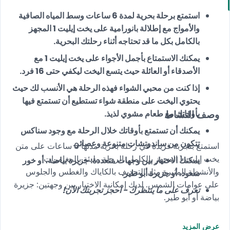
استمتع برحلة بحرية لمدة 6 ساعات وسط المياه الصافية
والأمواج مع إطلالة بانورامية على يخت إيليت 1 المجهز
بالكامل بكل ما قد تحتاجه أثناء رحلتك البحرية.
يمكنك الاستمتاع بأجمل الأجواء على يخت إيليت 1 مع
الأصدقاء أو العائلة حيث يتسع اليخت ليكفي حتى 16 فرد.
إذا كنت من محبي الشواء فهذه الرحلة هي الأنسب لك حيث
يحتوي اليخت على منطقة شواء تستطيع أن تستمتع فيها
وصف النشاط
بأوقاتك مع طعام مشوي لذيذ.
يمكنك أن تستمتع بأوقاتك خلال الرحلة مع وجود سناكس
تتكون من ساندوتشات متنوعة وعصائر.
استمتع بتجربة فريدة في رحلة بحرية مدتها 6 ساعات على متن
يخت إيليت 1 المجهز بالكامل. الرحلة مليئة بالمغامرات
يمكنك الاختيار بين وجهات متعددة: جزيرة بياضة، أو خور
والأنشطة المثيرة مثل التجديف بالكاياك والغطس والجلوس
سعود، أو جزيرة أبو طير.
على عوامات الشمس. لديك إمكانية الاختيار بين وجهتين: جزيرة
تعرف على ما ينتظرك - احجز تجربتك الآن!
بياضة أو أبو طير.
عرض المزيد