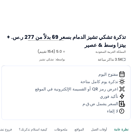
تذكرة تشكي تشيز الدمام بسعر 69 بدلاً من 277 ر.س. +
بيتزا وسط & عصير
المزيد من الصور
⭐ 5.0 (154 تقييم)
المملكة العربية السعودية
3.5K تذاكر مباعة
بواسطة:
تشكي تشيز
مفتوح اليوم
تذكرة يوم كامل متاحة
اعرض رمز QR أو القسيمة الإلكترونية في الموقع
تأكيد فوري
السعر يشمل ض.ق.م
لا إلغاء
نظرة عامة
أوقات العمل
المواقع
ملحوظات
كيفية استلام تذكرتك؟
فروع تشكي