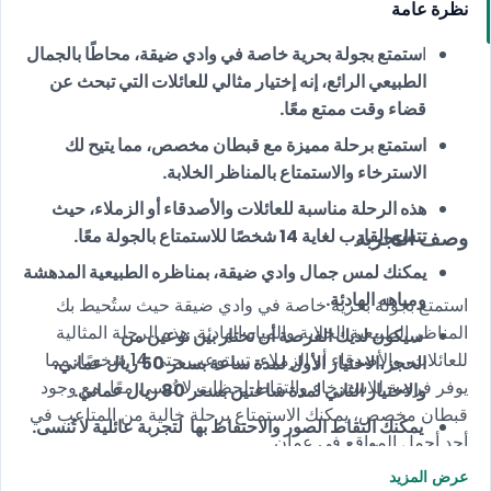
نظرة عامة
ا
ستمتع بجولة بحرية خاصة في وادي ضيقة، محاطًا بالجمال
الطبيعي الرائع، إنه إختيار مثالي للعائلات التي تبحث عن
قضاء وقت ممتع معًا.
استمتع برحلة مميزة مع قبطان مخصص، مما يتيح لك
الاسترخاء والاستمتاع بالمناظر الخلابة.
هذه الرحلة مناسبة للعائلات والأصدقاء أو الزملاء، حيث
وصف التجربة
تتسع القارب لغاية 14 شخصًا للاستمتاع بالجولة معًا.
يمكنك لمس جمال وادي ضيقة، بمناظره الطبيعية المدهشة
ومياهه الهادئة.
استمتع بجولة بحرية خاصة في وادي ضيقة حيث ستُحيط بك
المناظر الطبيعية الخلابة والمياه الهادئة. هذه الرحلة المثالية
سيكون لديك الفرصة أن تختار بين نوعين من
للعائلات، والأصدقاء أو الزملاء، تستوعب حتى 14 شخصًا، مما
الحجز،الاختيار الأول لمدة ساعة بسعر 50 ريال عماني،
يوفر فرصة للاسترخاء والتقاط لحظات لا تُنسى معًا. مع وجود
والاختيار الثاني لمدة ساعتين بسعر 80 ريال عماني.
قبطان مخصص، يمكنك الاستمتاع برحلة خالية من المتاعب في
يمكنك التقاط الصور والاحتفاظ بها لتجربة عائلية لا تُنسى.
أحد أجمل المواقع في عمان.
احجز الآن!
عرض المزيد