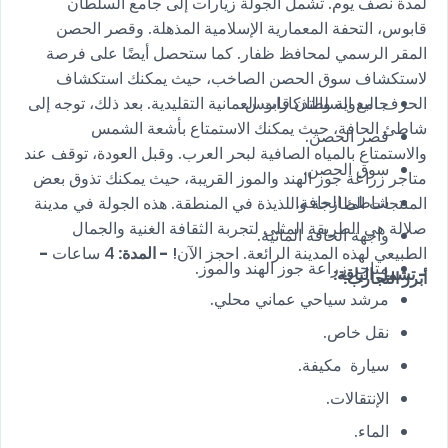
لمدة نصف يوم. تشمل الجولة زيارات إلى جامع السلطان
قابوس، التحفة المعمارية الإسلامية المذهلة. وقصر الحصن
المقر الرسمي لمحافظ ظفار. كما ستحصل أيضًا على فرصة
لاستكشاف سوق الحصن الصاخب، حيث يمكنك استكشاف
جامع السلطان قابوس.
الحرف اليدوية والتذكارات العمانية التقليدية. بعد ذلك، توجه إلى
شاطئ الحافة، حيث يمكنك الاستمتاع بأشعة الشمس
قصر الحصن.
والاستمتاع بالمياه الصافية لبحر العرب. وقبل العودة، توقف عند
سوق الحصن.
متاجر زراعة جوز الهند والموز القريبة، حيث يمكنك تذوق بعض
شاطئ الحافة.
المنتجات الطازجة واللذيذة في المنطقة. هذه الجولة في مدينة
صلالة هي الطريقة المثلى لتجربة الثقافة الغنية والجمال
واجهة الحافة المائية.
الطبيعي لهذه المدينة الرائعة. احجز الآن!
- المدة:
4 ساعات
-
متاجر زراعة جوز الهند والموز.
- تشمل الباقة:
أبرز التجارب:
مرشد سياحي عماني محلي.
نقل خاص.
سيارة مكيفة.
الإنتقالات.
الماء.