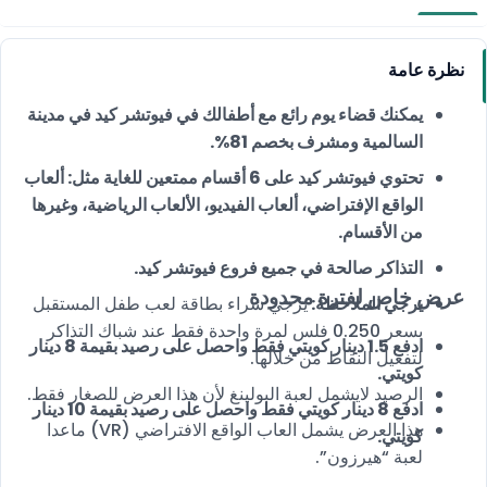
نظرة عامة
يمكنك قضاء يوم رائع مع أطفالك في فيوتشر كيد في مدينة
السالمية ومشرف بخصم 81%.
تحتوي فيوتشر كيد على 6 أقسام ممتعين للغاية مثل: ألعاب
الواقع الإفتراضي، ألعاب الفيديو، الألعاب الرياضية، وغيرها
من الأقسام.
التذاكر صالحة في جميع فروع فيوتشر كيد.
عرض خاص لفترة محدودة
يرجي الملاحظة:
يرجي شراء بطاقة لعب طفل المستقبل
بسعر 0.250 فلس لمرة واحدة فقط عند شباك التذاكر
ادفع 1.5 دينار كويتي فقط واحصل على رصيد بقيمة 8 دينار
لتفعيل النقاط من خلالها.
كويتي.
الرصيد لايشمل لعبة البولينغ لأن هذا العرض للصغار فقط.
ادفع 8 دينار كويتي فقط واحصل على رصيد بقيمة 10 دينار
هذا العرض يشمل العاب الواقع الافتراضي (VR) ماعدا
كويتي.
لعبة “هيرزون”.