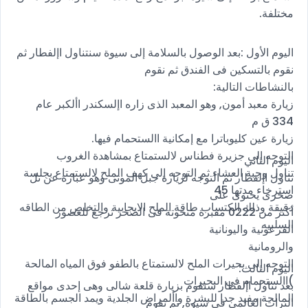
مختلفة.
اليوم الأول :بعد الوصول بالسلامة إلى سيوة سنتناول اإلفطار ثم
نقوم بالتسكين فى الفندق ثم نقوم
بالنشاطات التالية:
زيارة معبد أمون, وهو المعبد الذى زاره اإلسكندر األكبر عام
334 ق م
زيارة عين كليوباترا مع إمكانية االستحمام فيها.
التوجه إلى جزيرة فطناس لالستمتاع بمشاهدة الغروب
اليوم الثاني
تناول وجبة العشاء ثم التوجه إلى كهف الملح لالستمتاع بجلسة
تناول اإلفطار ثم التوجه لزيارة جبل الموتى وهو عبارة عن تل
استرخاء مدتها 45
صخرى يحتوى على
دقيقة وذلك الكتساب طاقة الملح الايجابية والتخلص من الطاقه
أكثر من 0222 مقبرة منحوتة فى الصخر ترجع للعصور
السلبيه
الفرعونية واليونانية
والرومانية
التوجه إلى بحيرات الملح لالستمتاع بالطفو فوق المياه المالحة
اليوم الثالث:
)االستحمام فى البحيرات
بعد تناول اإلفطار سنقوم بزيارة قلعة شالى وهى إحدى مواقع
المالحة مفيد جدا للبشرة واألمراض الجلدية ويمد الجسم بالطاقة
التراث العالمى فى سيوة, ثم نقوم