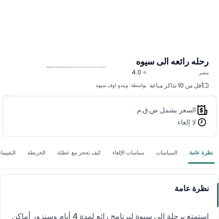
رحله رائعه الى سيوه
⭐ 4.0
مصر
المزيد من الصور
أقل من 10 تذاكر مباعة
بواسطة:
ويندو اوف سيوه
السعر يشمل ض.ق.م
لا إلغاء
نظرة عامة
السياسات
سياسات الإلغاء
كيف تحجز مع عطلة
الخريطة
التقييما
نظرة عامة
استمتع برحلة إلى سيوة لبرنامج رائع لمدة 4 أيام وسنزور أماكن