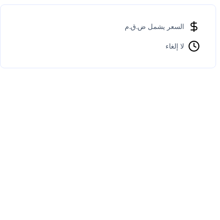
السعر يشمل ض.ق.م
لا إلغاء