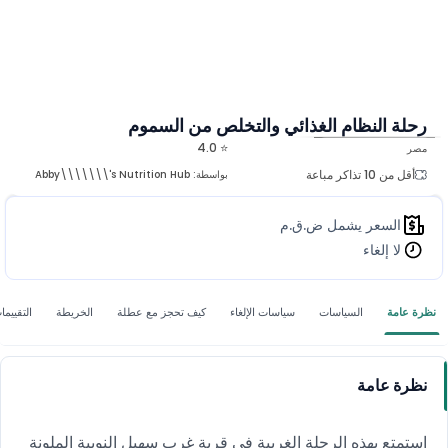
رحلة النظام الغذائي والتخلص من السموم
⭐ 4.0
مصر
المزيد من الصور
أقل من 10 تذاكر مباعة
بواسطة:
Abby\\\\\\\'s Nutrition Hub
السعر يشمل ض.ق.م
لا إلغاء
نظرة عامة
السياسات
سياسات الإلغاء
كيف تحجز مع عطلة
الخريطة
التقييما
نظرة عامة
استمتع بهذه الرحلة الغريبة في قرية غرب سهيل النوبية الملونة