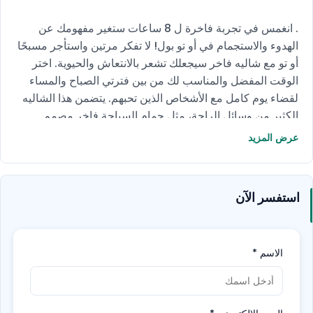
. انغمس في تجربة فاخرة ل 8 ساعات ستغير مفهومك عن
الهدوء والاستجمام في أو تو بول! لا تفكر مرتين واستأجر مسبحًا
أو تو مع شاليه فاخر سيجعلك تشعر بالانتعاش والحيوية. اختر
الوقت المفضل والمناسب لك من بين فترتي الصباح والمساء
لقضاء يوم كامل مع الأشخاص الذين تحبهم. يتضمن هذا الشاليه
الكثير من وسائل الراحة، مثل حمام السباحة فاخر مصمم
بتصميم بسيط ومميز مع سخان لتدفئة المياه، وتنس الطاولة،
عرض المزيد
وغرفة مكيفة مع سرير مريح، ومطبخ مفتوح للشواء مزود
بجميع أدوات الشواء التي ستحتاجها، وجاكوزي، ومنطقة داخلية
مكيفة، وثلاجة. اصنع ذكريات لا تُنسى مع أصدقائك وعائلتك في
استفسر الآن
هذا الشاليه الساحر.
دلل نفسك واستأجر هذا الشاليه الآن!
الاسم
*