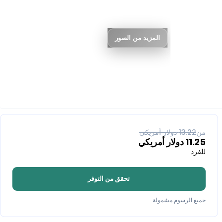
المزيد من الصور
% خصم
15
من
13.22
دولار أمريكي
11.25
دولار أمريكي
للفرد
تحقق من التوفر
جميع الرسوم مشمولة