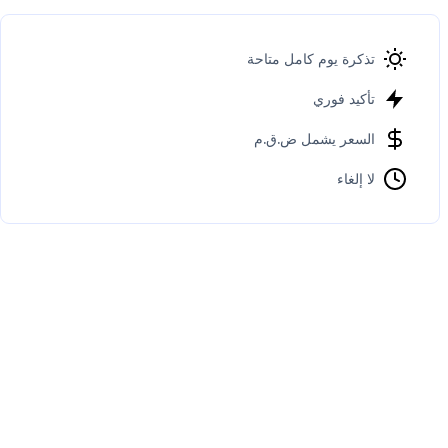
تذكرة يوم كامل متاحة
تأكيد فوري
السعر يشمل ض.ق.م
لا إلغاء