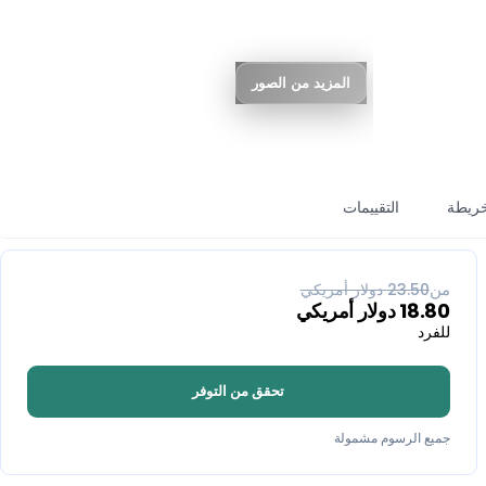
المزيد من الصور
خريطة
التقييمات
% خصم
20
من
23.50
دولار أمريكي
18.80
دولار أمريكي
للفرد
تحقق من التوفر
جميع الرسوم مشمولة