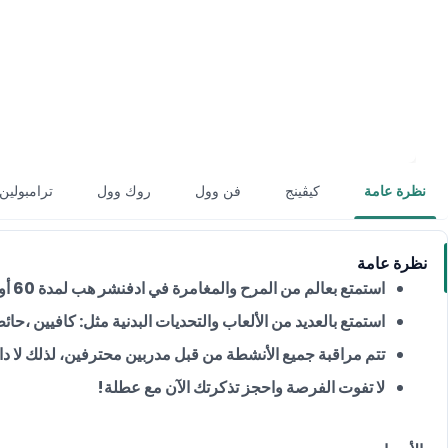
نظرة عامة
كيڤينج
فن وول
روك وول
ترامبولين
نظرة عامة
استمتع بعالم من المرح والمغامرة في ادفنشر هب لمدة 60 أو 90 دقيقة مع خصم 20%.
استمتع بالعديد من الألعاب والتحديات البدنية مثل: كافيين ،حا
تتم مراقبة جميع الأنشطة من قبل مدربين محترفين، لذلك لا 
لا تفوت الفرصة واحجز تذكرتك الآن مع عطلة!