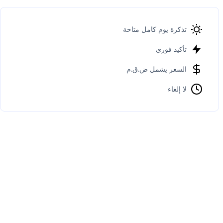
تذكرة يوم كامل متاحة
تأكيد فوري
السعر يشمل ض.ق.م
لا إلغاء