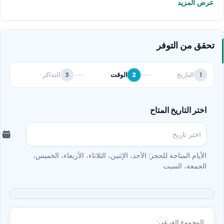
عرض المزيد
المُحضّرة باحتراف.
اصنع المزيج المثالي بين العشاء الفاخر والعروض الحية
في أمسية استثنائية واحدة
. احجز تذكرتك البلاتينيوم الآن!
تحقق من التوفر
التاريخ
الوقت
التذاكر
3
2
1
اختر التاريخ المتاح
الأيام المتاحة للحجز: الأحد، الإثنين، الثلاثاء، الأربعاء، الخميس،
الجمعة، السبت
المجموع الفرعي: