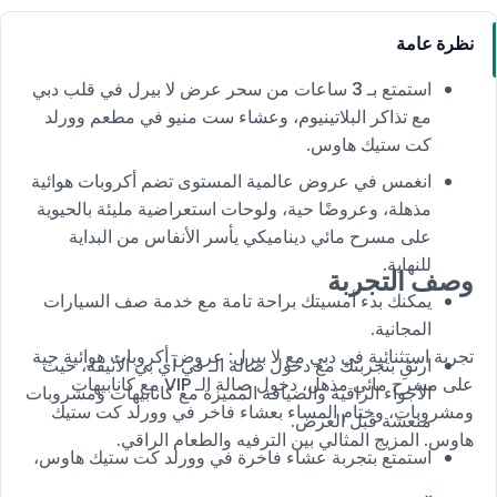
نظرة عامة
استمتع بـ 3 ساعات من سحر عرض لا بيرل في قلب دبي
مع تذاكر البلاتينيوم، وعشاء ست منيو في مطعم وورلد
كت ستيك هاوس.
انغمس في عروض عالمية المستوى تضم أكروبات هوائية
مذهلة، وعروضًا حية، ولوحات استعراضية مليئة بالحيوية
على مسرح مائي ديناميكي يأسر الأنفاس من البداية
للنهاية.
وصف التجربة
يمكنك بدء أمسيتك براحة تامة مع خدمة صف السيارات
المجانية.
تجربة استثنائية في دبي مع لا بيرل: عروض أكروبات هوائية حية
ارتقِ بتجربتك مع دخول صالة الـ في آي بي الأنيقة، حيث
على مسرح مائي مذهل، دخول صالة الـ VIP مع كانابيهات
الأجواء الراقية والضيافة المميزة مع كانابيهات ومشروبات
ومشروبات، وختام المساء بعشاء فاخر في وورلد كت ستيك
منعشة قبل العرض.
هاوس. المزيج المثالي بين الترفيه والطعام الراقي.
استمتع بتجربة عشاء فاخرة في وورلد كت ستيك هاوس،
المعروف بأجوائه الدافئة والراقية وشرائح الستيك الفاخرة