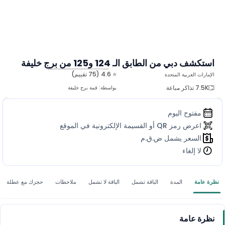
استكشف دبي من الطابق الـ 124 و125 من برج خليفة
⭐ 4.6 (75 تقييم)
الإمارات العربية المتحدة
المزيد من الصور
7.5K تذاكر مباعة
بواسطة:
قمة برج خليفة
مفتوح اليوم
اعرض رمز QR أو القسيمة الإلكترونية في الموقع
السعر يشمل ض.ق.م
لا إلغاء
نظرة عامة
المدة
الباقة تشمل
الباقة لا تشمل
ملاحظات
حجزك مع عطلة
نظرة عامة