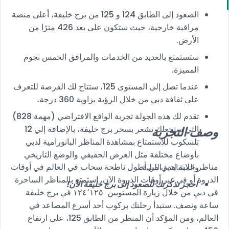
الصعود إلى الطابق 124 و 125 من برج خليفة، أعلى منصة
مراقبة خارجية، حيث ستكون على بعد 426 مترًا من
الأرض.
ستستمتع بالعديد من الخدمات والمرافق الخمس نجوم
المميزة.
عندما تصل إلى المستوى 125، ستتاح لك الفرصة للتعرف
على ثقافة دبي من خلال الرؤية بزاوية 360 درجة.
تقدم لك هذه الجولة تجربة الواقع الافتراضي (مهمة 828)
التي ستجعلك تشعر بسحر برج خليفة، بالإضافة إلي 12
وصف التجربة
تلسكوب للاستمتاع بمشاهدة المناظر البانورامية لدبي
بأوضاع مختلفة مثل العرض الحقيقي والوضع التاريخي
مناظر خلابة لدبي من أطول ناطحة سحاب في العالم في أوقات
والمشاهدة الليلية.
الذروة أو في غير أوقات الذروة الآن، استمتع بالمناظر الساحرة
احجز تذكرتك للصعود إلى برج خليفة الآن!
في دبي من خلال زيارة المستويين ١٢٤٬١٢٥ في برج خليفة
ساعة ونصف. ستبدأ رحلتك بركوب أحد أسرع المصاعد في
العالم، ومن المؤكد أن المنظر من الطابق 125، على ارتفاع