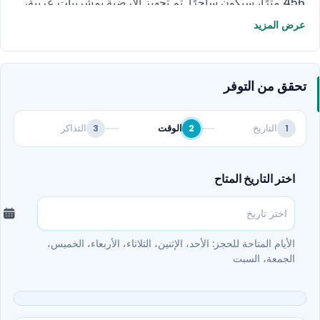
456 مترًا، سيكون ساحرًا. تم تجهيز الأرضية بمشربيات عربية،
مما يوفر إطلالة بانورامية بزاوية 360 درجة على المناظر
عرض المزيد
الطبيعية الخلابة. لا تفوت هذه الفرصة الرائعة.
تحقق من التوفر
التاريخ
الوقت
التذاكر
3
2
1
اختر التاريخ المتاح
الأيام المتاحة للحجز: الأحد، الإثنين، الثلاثاء، الأربعاء، الخميس،
الجمعة، السبت