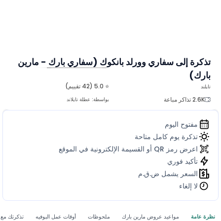
تذكرة إلى سفاري وورلد بانكوك (سفاري بارك - مارين
بارك)
المزيد من الصور
⭐ 5.0 (42 تقييم)
تايلند
2.6K تذاكر مباعة
بواسطة:
عطلة تايلاند
مفتوح اليوم
تذكرة يوم كامل متاحة
اعرض رمز QR أو القسيمة الإلكترونية في الموقع
تأكيد فوري
السعر يشمل ض.ق.م
لا إلغاء
نظرة عامة
مواعيد عروض مارين بارك
ملحوظات
أوقات عمل البوفيه
تذكرتك مع