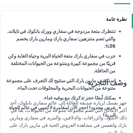
نظرة عامة
تنتظرك متعة مزدوجة في سفاري وورلد بانكوك في تايلاند،
والتي تضم متنزهين: سفاري بارك ومارين بارك بخصم
36%.
جرب في سفاري بارك متعة الحياة البرية وحياة الغابة وكن
قريبًا من مجموعة كبيرة ومتنوعة من الحيوانات المختلفة
من الحافلة.
استكشف مارين بارك التي ستتيح لك التعرف على مجموعة
وصف التجربة
متنوعة من الحيوانات البحرية والمخلوقات تحت الماء.
يمكنك أيضًا حجز تذكرتك مع بوفيه غداء.
جهز نفسك لزيارة صديقة للعائلة إلى عالم سفاري بانكوك، أحد
عرض محدود! احجز الآن لمغامرة لا تُنسى في عالم الحياة
أكبر الأماكن التي تضم مجموعة متنوعة من الحيوانات، بما في
البرية!
ذلك الأسود، والزرافات، والدلافين، والمزيد في سفاري ومارين
بارك وانغمس في مشاهدة العروض الحية في مارين بارك على
مدار اليوم.