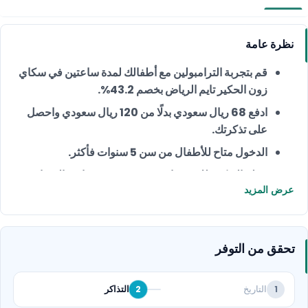
نظرة عامة
قم بتجربة الترامبولين مع أطفالك لمدة ساعتين في سكاي
زون الحكير تايم الرياض بخصم 43.2%.
ادفع 68 ريال سعودي بدلًا من 120 ريال سعودي واحصل
على تذكرتك.
الدخول متاح للأطفال من سن 5 سنوات فأكثر.
تصلح التذكرة للاستخدام حتى 3 شهور من تاريخ الشراء
عرض المزيد
وتسمح لك بدخول الحديقة أي وقت طوال اليوم.
تأكد من شراء جوارب سكاي زون قبل الدخول حفاظًا على
سلامتك.
تحقق من التوفر
ستكون كل لحظة مليئة بالإثارة - احجز الآن!
التاريخ
التذاكر
2
1