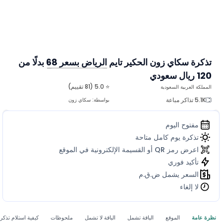
تذكرة سكاي زون الحكير تايم الرياض بسعر 68 بدلًا من
120 ريال سعودي
المزيد من الصور
⭐ 5.0 (81 تقييم)
المملكة العربية السعودية
5.1K تذاكر مباعة
بواسطة:
سكاي زون
مفتوح اليوم
تذكرة يوم كامل متاحة
اعرض رمز QR أو القسيمة الإلكترونية في الموقع
تأكيد فوري
السعر يشمل ض.ق.م
لا إلغاء
نظرة عامة
الموقع
الباقة تشمل
الباقة لا تشمل
ملحوظات
كيفية استلام تذكر