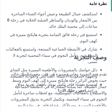
نظرة عامة
استكشف جمال الطبيعة وعيش أجواء الشتاء الساحرة
بين الأشجار والوديان والمناظر الجبلية الخلابة في رحلة 8
ساعات إلى محمية الملك خالد.
استمتع في رحلة فالق الثمامة بتجربة هايكنج مميزة في
كهف البوم.
شارك في الأنشطة الجماعية الممتعة، واستمتع بالفعاليات
الموسيقية، وتأمل النجوم في سماء المحمية لتجربة لا
وصف التجربة
تُنسى.
دلل حواسك بالمشروبات والأطعمة المميزة مثل الشاي
تقدم هذه التجربة مغامرة مميزة في قلب محمية الملك خالد،
والقهوة السعودية الأصيلة، السناكس والفواكه الطبيعية.
حيث يخوض الزائر رحلة هايكنج مميزة إلى كهف البوم وسط
استمتع بعشاء فاخر يُكمِل يومك بأفضل تجربة مذاق
جمال الطبيعة. كما يمكنه المشاركة في الأنشطة الجماعية
وراحة
. احجز رحلتك الان!
والاستمتاع بالفعاليات الموسيقية، مع لحظات ساحرة لتأمل
النجوم في سماء المحمية. وتكتمل التجربة بتذوق المشروبات
والأطعمة المميزة، وصولاً إلى عشاء فاخر في نهاية اليوم.