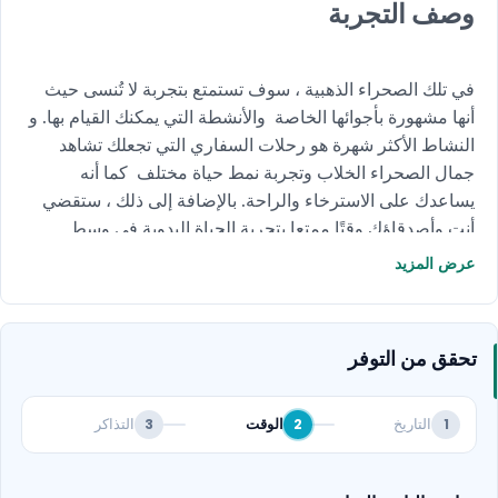
وصف التجربة
في تلك الصحراء الذهبية ، سوف تستمتع بتجربة لا تُنسى حيث
أنها مشهورة بأجوائها الخاصة والأنشطة التي يمكنك القيام بها. و
النشاط الأكثر شهرة هو رحلات السفاري التي تجعلك تشاهد
جمال الصحراء الخلاب وتجربة نمط حياة مختلف كما أنه
يساعدك على الاسترخاء والراحة. بالإضافة إلى ذلك ، ستقضي
أنت وأصدقاؤك وقتًا ممتعا بتجربة الحياة البدوية في وسط
الصحراء للاستمتاع بمشاهدة الجبال والمرتفعات حيث يوجد
عرض المزيد
أيضا الدراجات الرباعية للكبار وإذا كنت ترغب في مشاركة هذه
التجربة مع أطفالك هناك دراجات رباعية صغيرة. احجز الآن!
تحقق من التوفر
التاريخ
الوقت
التذاكر
3
2
1